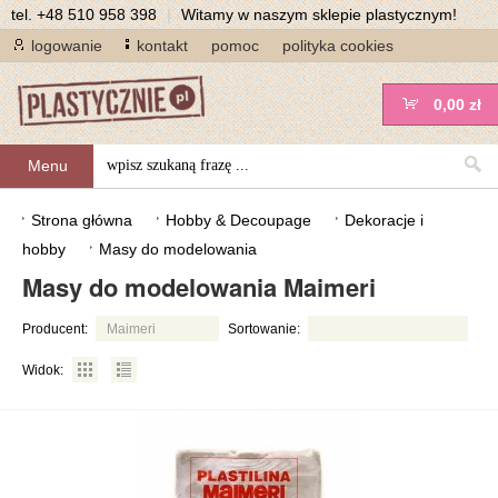
tel.
+48 510 958 398
|
Witamy w naszym sklepie plastycznym!
logowanie
kontakt
pomoc
polityka cookies
0,00 zł
Menu
Strona główna
Hobby & Decoupage
Dekoracje i
hobby
Masy do modelowania
Masy do modelowania Maimeri
Producent:
Maimeri
Sortowanie:
Widok: