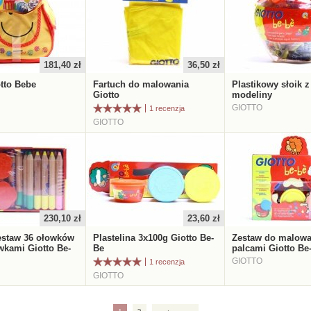
181,40 zł
36,50 zł
tto Bebe
Fartuch do malowania
Plastikowy słoik z
Giotto
modeliny
GIOTTO
1 recenzja
GIOTTO
230,10 zł
23,60 zł
estaw 36 ołowków
Plastelina 3x100g Giotto Be-
Zestaw do malowa
wkami Giotto Be-
Be
palcami Giotto Be
GIOTTO
1 recenzja
GIOTTO