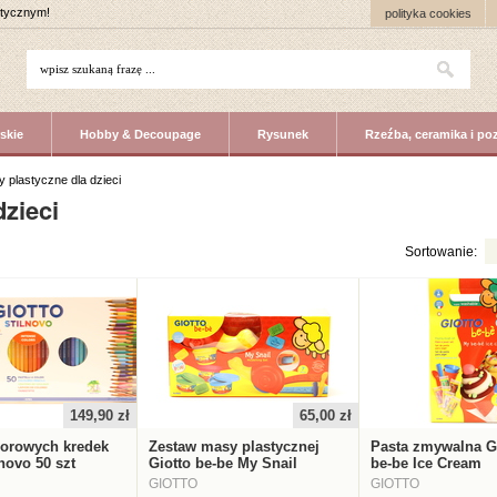
stycznym!
polityka cookies
skie
Hobby & Decoupage
Rysunek
Rzeźba, ceramika i po
y plastyczne dla dzieci
dzieci
Sortowanie:
149,90 zł
65,00 zł
lorowych kredek
Zestaw masy plastycznej
Pasta zmywalna G
lnovo 50 szt
Giotto be-be My Snail
be-be Ice Cream
GIOTTO
GIOTTO