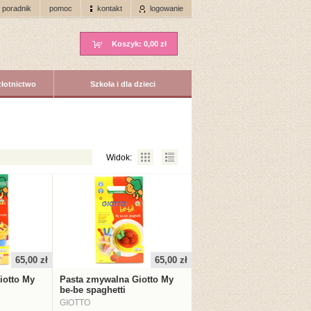
poradnik
pomoc
kontakt
logowanie
Koszyk:
0,00 zł
złotnictwo
Szkoła i dla dzieci
Widok:
65,00 zł
65,00 zł
iotto My
Pasta zmywalna Giotto My
be-be spaghetti
GIOTTO