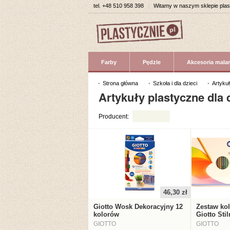
tel.
+48 510 958 398
|
Witamy w naszym sklepie pla
Farby
Pędzle
Akcesoria malar
Strona główna
Szkoła i dla dzieci
Artykuł
Artykuły plastyczne dla 
Producent:
46,30 zł
Giotto Wosk Dekoracyjny 12
Zestaw ko
kolorów
Giotto Sti
GIOTTO
GIOTTO