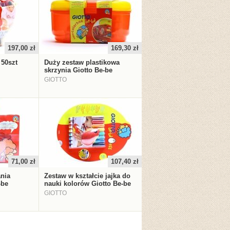
197,00 zł
169,30 zł
 50szt
Duży zestaw plastikowa
skrzynia Giotto Be-be
GIOTTO
71,00 zł
107,40 zł
nia
Zestaw w kształcie jajka do
-be
nauki kolorów Giotto Be-be
GIOTTO