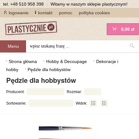
tel.
+48 510 958 398
|
Witamy w naszym sklepie plastycznym!
logowanie
kontakt
pomoc
polityka cookies
0,00 zł
Menu
Strona główna
Hobby & Decoupage
Dekoracje i
hobby
Pędzle dla hobbystów
Pędzle dla hobbystów
Producent:
Rozmiar:
Sortowanie:
Widok: