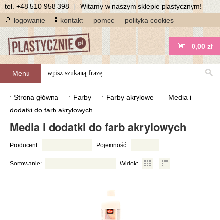
tel.
+48 510 958 398
|
Witamy w naszym sklepie plastycznym!
logowanie
kontakt
pomoc
polityka cookies
0,00 zł
Menu
Strona główna
Farby
Farby akrylowe
Media i
dodatki do farb akrylowych
Media i dodatki do farb akrylowych
Producent:
Pojemność:
Sortowanie:
Widok: