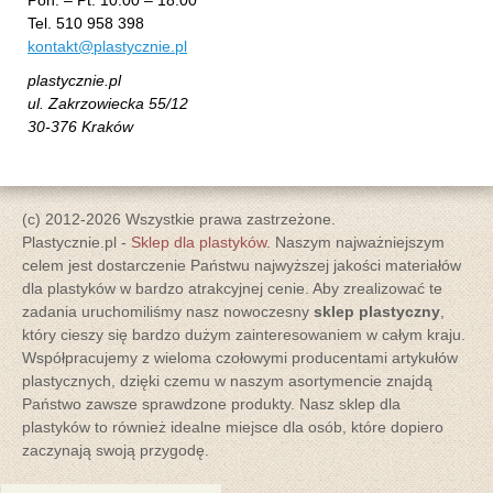
Pon. – Pt. 10:00 – 18:00
Tel. 510 958 398
kontakt@plastycznie.pl
plastycznie.pl
ul. Zakrzowiecka 55/12
30-376 Kraków
(c) 2012-2026 Wszystkie prawa zastrzeżone.
Plastycznie.pl -
Sklep dla plastyków
. Naszym najważniejszym
celem jest dostarczenie Państwu najwyższej jakości materiałów
dla plastyków w bardzo atrakcyjnej cenie. Aby zrealizować te
zadania uruchomiliśmy nasz nowoczesny
sklep plastyczny
,
który cieszy się bardzo dużym zainteresowaniem w całym kraju.
Współpracujemy z wieloma czołowymi producentami artykułów
plastycznych, dzięki czemu w naszym asortymencie znajdą
Państwo zawsze sprawdzone produkty. Nasz sklep dla
plastyków to również idealne miejsce dla osób, które dopiero
zaczynają swoją przygodę.