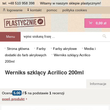
tel.
+48 510 958 398
|
Witamy w naszym sklepie plastycznym!
logowanie
kontakt
pomoc
polityka cookies
0,00 zł
Menu
Strona główna
Farby
Farby akrylowe
Media i
dodatki do farb akrylowych
Werniks szklący Acrilico
200ml
Werniks szklący Acrilico 200ml
Informacje
5.00
/
5
Ocena
na podstawie
1
recenzji
oceń produkt