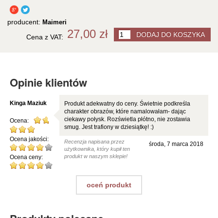
producent:
Maimeri
27,00 zł
Cena z VAT:
Opinie klientów
Kinga Maziuk
Produkt adekwatny do ceny. Świetnie podkreśla
charakter obrazów, które namalowałam- dając
ciekawy połysk. Rozświetla płótno, nie zostawia
Ocena:
smug. Jest trafiony w dziesiątkę! :)
Ocena jakości:
Recenzja napisana przez
środa, 7 marca 2018
użytkownika, który kupił ten
produkt w naszym sklepie!
Ocena ceny:
oceń produkt