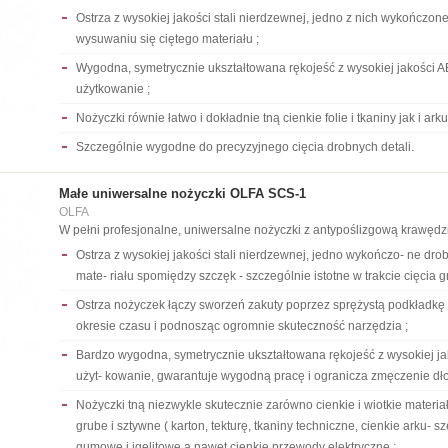
Ostrza z wysokiej jakości stali nierdzewnej, jedno z nich wykończon
wysuwaniu się ciętego materiału ;
Wygodna, symetrycznie ukształtowana rękojeść z wysokiej jakości 
użytkowanie ;
Nożyczki równie łatwo i dokładnie tną cienkie folie i tkaniny jak i ark
Szczególnie wygodne do precyzyjnego cięcia drobnych detali.
Małe uniwersalne nożyczki OLFA SCS-1
OLFA
W pełni profesjonalne, uniwersalne nożyczki z antypoślizgową krawędz
Ostrza z wysokiej jakości stali nierdzewnej, jedno wykończo- ne d
mate- riału spomiędzy szczęk - szczególnie istotne w trakcie cięcia 
Ostrza nożyczek łączy sworzeń zakuty poprzez sprężystą podkładkę 
okresie czasu i podnosząc ogromnie skuteczność narzędzia ;
Bardzo wygodna, symetrycznie ukształtowana rękojeść z wysokiej j
użyt- kowanie, gwarantuje wygodną pracę i ogranicza zmęczenie dło
Nożyczki tną niezwykle skutecznie zarówno cienkie i wiotkie materiały (
grube i sztywne ( karton, tekturę, tkaniny techniczne, cienkie arku- 
gumowe i igelitowe a nawet cienkie przewody elektryczne ;