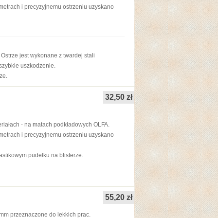
metrach i precyzyjnemu ostrzeniu uzyskano
strze jest wykonane z twardej stali
szybkie uszkodzenie.
ze.
32,50 zł
teriałach - na matach podkładowych OLFA.
metrach i precyzyjnemu ostrzeniu uzyskano
stikowym pudełku na blisterze.
55,20 zł
 mm przeznaczone do lekkich prac.