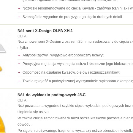
Nożyczki rekomendowane do cięcia Kevlaru - zarówno tkanin jak i w
Szczególnie wygodne do precyzyjnego cięcia drobnych detali.
Nóż serii X-Design OLFA XH-1
OLFA
Nóż z nowej serii X-Design z ostrzem 25mm przystosowany do cięcia z
użytku.
Antypoślizgowy i wyjątkowo ergonomiczny uchwyt;
Precyzyjna regulacja wysunięcia ostrza i skuteczne jego blokowanie
Odporność na działanie kwasów, olejów i rozpuszczalników;
Trwała rękojeść o podwyższonej wytrzymałości wykonana z kompoz
Nóż do wykładzin podłogowych 45-C
OLFA
Nóż pozwala na wygodne i szybkie cięcie wykładzin podłogowych bez r
stępienia się ostrza.
W trakcie cięcia zamontowane w nożu ostrze krążkowe pozostaje nieru
obwodu.
Po stępieniu używanego fragmentu wystarczy ostrze obrócić o niewielki k