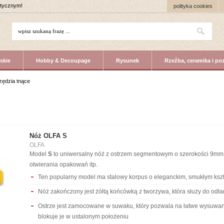
stycznym!
polityka cookies
skie
Hobby & Decoupage
Rysunek
Rzeźba, ceramika i po
zędzia tnące
Nóż OLFA S
OLFA
Model
S
to uniwersalny nóż z ostrzem segmentowym o szerokości 9mm. P
otwierania opakowań itp.
Ten popularny model ma stalowy korpus o eleganckim, smukłym kszt
Nóż zakończony jest żółtą końcówką z tworzywa, która służy do od
Ostrze jest zamocowane w suwaku, który pozwala na łatwe wysuwan
blokuje je w ustalonym położeniu