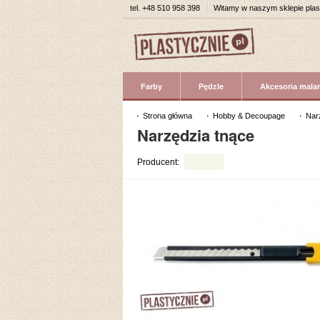
tel.
+48 510 958 398
|
Witamy w naszym sklepie pla
Farby
Pędzle
Akcesoria malar
Strona główna
Hobby & Decoupage
Nar
Narzędzia tnące
Producent: