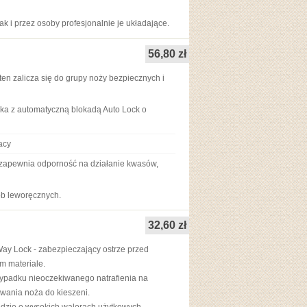
 i przez osoby profesjonalnie je układające.
56,80 zł
ten zalicza się do grupy noży bezpiecznych i
ka z automatyczną blokadą Auto Lock o
acy
apewnia odporność na działanie kwasów,
ób leworęcznych.
32,60 zł
y Lock - zabezpieczający ostrze przed
m materiale.
zypadku nieoczekiwanego natrafienia na
owania noża do kieszeni.