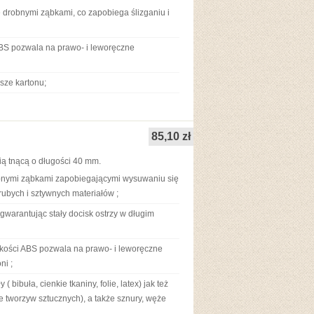
e drobnymi ząbkami, co zapobiega ślizganiu i
ABS pozwala na prawo- i leworęczne
usze kartonu;
85,10 zł
ią tnącą o długości 40 mm.
robnymi ząbkami zapobiegającymi wysuwaniu się
grubych i sztywnych materiałów ;
gwarantując stały docisk ostrzy w długim
akości ABS pozwala na prawo- i leworęczne
ni ;
 bibuła, cienkie tkaniny, folie, latex) jak też
sze tworzyw sztucznych), a także sznury, węże