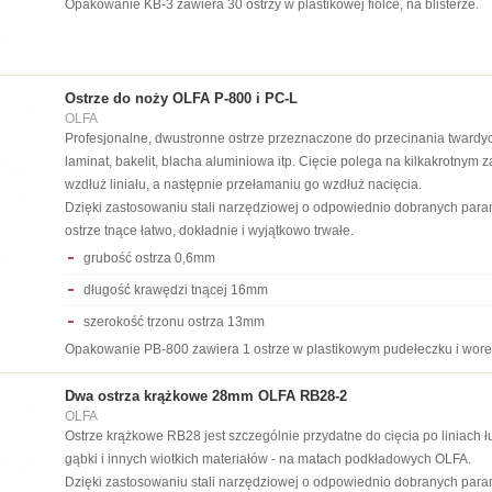
Opakowanie KB-3 zawiera 30 ostrzy w plastikowej fiolce, na blisterze.
Ostrze do noży OLFA P-800 i PC-L
OLFA
Profesjonalne, dwustronne ostrze przeznaczone do przecinania twardych 
laminat, bakelit, blacha aluminiowa itp. Cięcie polega na kilkakrotny
wzdłuż liniału, a następnie przełamaniu go wzdłuż nacięcia.
Dzięki zastosowaniu stali narzędziowej o odpowiednio dobranych para
ostrze tnące łatwo, dokładnie i wyjątkowo trwałe.
grubość ostrza 0,6mm
długość krawędzi tnącej 16mm
szerokość trzonu ostrza 13mm
Opakowanie PB-800 zawiera 1 ostrze w plastikowym pudełeczku i wore
Dwa ostrza krążkowe 28mm OLFA RB28-2
OLFA
Ostrze krążkowe RB28 jest szczególnie przydatne do cięcia po liniach ł
gąbki i innych wiotkich materiałów - na matach podkładowych OLFA.
Dzięki zastosowaniu stali narzędziowej o odpowiednio dobranych para