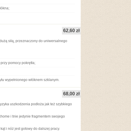
łókna;
62,60 zł
 dużą siłą, przeznaczony do uniwersalnego
 przy pomocy pokrętła;
ytu wypełnionego włóknem szklanym.
68,00 zł
yzyka uszkodzenia podłoża jak też szybkiego
chome i tnie jedynie fragmentem swojego
ąt i nóż jest gotowy do dalszej pracy.