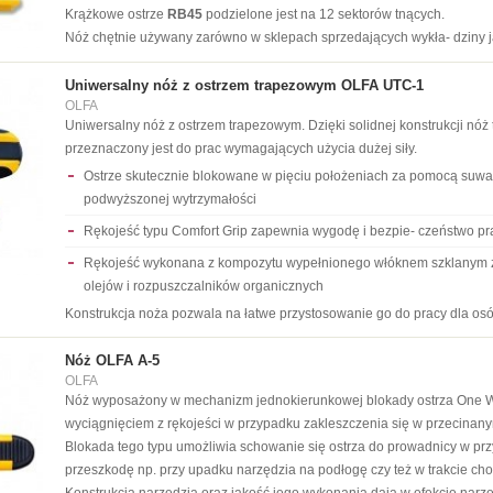
Krążkowe ostrze
RB45
podzielone jest na 12 sektorów tnących.
Nóż chętnie używany zarówno w sklepach sprzedających wykła- dziny jak
Uniwersalny nóż z ostrzem trapezowym OLFA UTC-1
OLFA
Uniwersalny nóż z ostrzem trapezowym. Dzięki solidnej konstrukcji nóż 
przeznaczony jest do prac wymagających użycia dużej siły.
Ostrze skutecznie blokowane w pięciu położeniach za pomocą suwa
podwyższonej wytrzymałości
Rękojeść typu Comfort Grip zapewnia wygodę i bezpie- czeństwo pr
Rękojeść wykonana z kompozytu wypełnionego włóknem szklanym z
olejów i rozpuszczalników organicznych
Konstrukcja noża pozwala na łatwe przystosowanie go do pracy dla os
Nóż OLFA A-5
OLFA
Nóż wyposażony w mechanizm jednokierunkowej blokady ostrza One Wa
wyciągnięciem z rękojeści w przypadku zakleszczenia się w przecinany
Blokada tego typu umożliwia schowanie się ostrza do prowadnicy w pr
przeszkodę np. przy upadku narzędzia na podłogę czy też w trakcie ch