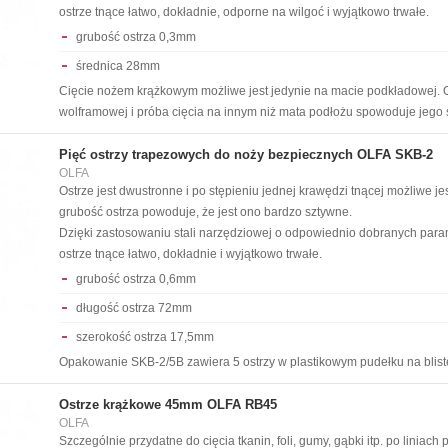
ostrze tnące łatwo, dokładnie, odporne na wilgoć i wyjątkowo trwałe.
grubość ostrza 0,3mm
średnica 28mm
Cięcie nożem krążkowym możliwe jest jedynie na macie podkładowej. Os
wolframowej i próba cięcia na innym niż mata podłożu spowoduje jego 
Pięć ostrzy trapezowych do noży bezpiecznych OLFA SKB-2
OLFA
Ostrze jest dwustronne i po stępieniu jednej krawędzi tnącej możliwe 
grubość ostrza powoduje, że jest ono bardzo sztywne.
Dzięki zastosowaniu stali narzędziowej o odpowiednio dobranych para
ostrze tnące łatwo, dokładnie i wyjątkowo trwałe.
grubość ostrza 0,6mm
długość ostrza 72mm
szerokość ostrza 17,5mm
Opakowanie SKB-2/5B zawiera 5 ostrzy w plastikowym pudełku na blist
Ostrze krążkowe 45mm OLFA RB45
OLFA
Szczególnie przydatne do cięcia tkanin, foli, gumy, gąbki itp. po liniac