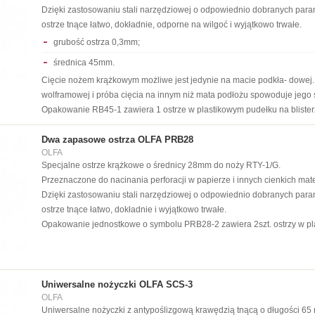
Dzięki zastosowaniu stali narzędziowej o odpowiednio dobranych para
ostrze tnące łatwo, dokładnie, odporne na wilgoć i wyjątkowo trwałe.
grubość ostrza 0,3mm;
średnica 45mm.
Cięcie nożem krążkowym możliwe jest jedynie na macie podkła- dowej. O
wolframowej i próba cięcia na innym niż mata podłożu spowoduje jego 
Opakowanie RB45-1 zawiera 1 ostrze w plastikowym pudełku na blister
Dwa zapasowe ostrza OLFA PRB28
OLFA
Specjalne ostrze krążkowe o średnicy 28mm do noży RTY-1/G.
Przeznaczone do nacinania perforacji w papierze i innych cienkich ma
Dzięki zastosowaniu stali narzędziowej o odpowiednio dobranych para
ostrze tnące łatwo, dokładnie i wyjątkowo trwałe.
Opakowanie jednostkowe o symbolu PRB28-2 zawiera 2szt. ostrzy w pla
Uniwersalne nożyczki OLFA SCS-3
OLFA
Uniwersalne nożyczki z antypoślizgową krawędzią tnącą o długości 65