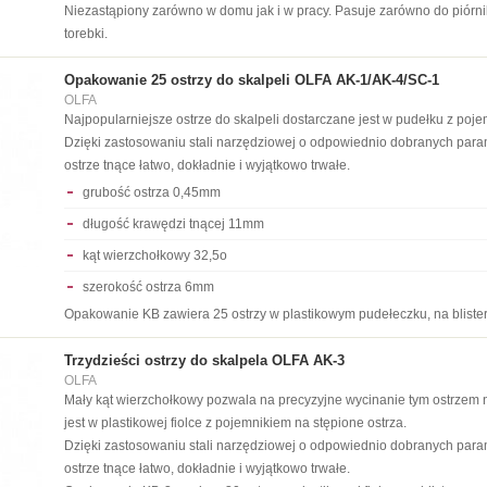
Niezastąpiony zarówno w domu jak i w pracy. Pasuje zarówno do piórnik
torebki.
Opakowanie 25 ostrzy do skalpeli OLFA AK-1/AK-4/SC-1
OLFA
Najpopularniejsze ostrze do skalpeli dostarczane jest w pudełku z poje
Dzięki zastosowaniu stali narzędziowej o odpowiednio dobranych para
ostrze tnące łatwo, dokładnie i wyjątkowo trwałe.
grubość ostrza 0,45mm
długość krawędzi tnącej 11mm
kąt wierzchołkowy 32,5o
szerokość ostrza 6mm
Opakowanie KB zawiera 25 ostrzy w plastikowym pudełeczku, na blister
Trzydzieści ostrzy do skalpela OLFA AK-3
OLFA
Mały kąt wierzchołkowy pozwala na precyzyjne wycinanie tym ostrzem
jest w plastikowej fiolce z pojemnikiem na stępione ostrza.
Dzięki zastosowaniu stali narzędziowej o odpowiednio dobranych para
ostrze tnące łatwo, dokładnie i wyjątkowo trwałe.