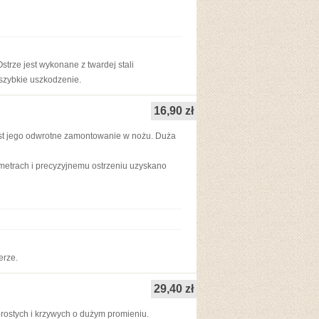
trze jest wykonane z twardej stali
szybkie uszkodzenie.
16,90 zł
jest jego odwrotne zamontowanie w nożu. Duża
metrach i precyzyjnemu ostrzeniu uzyskano
erze.
29,40 zł
h prostych i krzywych o dużym promieniu.