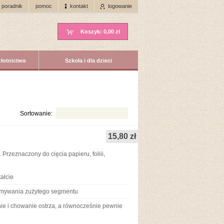
poradnik
pomoc
kontakt
logowanie
Koszyk:
0,00 zł
złotnictwo
Szkoła i dla dzieci
Sortowanie:
15,80 zł
rzeznaczony do cięcia papieru, foliii,
ałcie
łamywania zużytego segmentu
ie i chowanie ostrza, a równocześnie pewnie