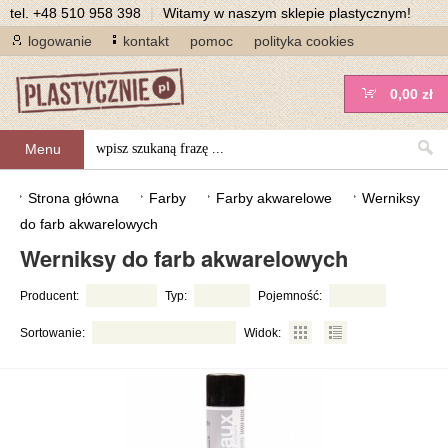
tel.
+48 510 958 398
|
Witamy w naszym sklepie plastycznym!
logowanie
kontakt
pomoc
polityka cookies
0,00 zł
Menu
Strona główna
Farby
Farby akwarelowe
Werniksy
do farb akwarelowych
Werniksy do farb akwarelowych
Producent:
Typ:
Pojemność:
Sortowanie:
Widok: