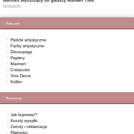
Werniks błyszczący do gwaszy Maimeri 75ml
MAIMERI
Polecamy
Pędzle artystyczne
Farby artystyczne
Decoupage
Papiery
Maimeri
Cretacolor
Viva Decor
Kolibri
Przeczytaj
Jak kupować?
Koszty wysyłki
Zwroty i reklamacje
Płatności