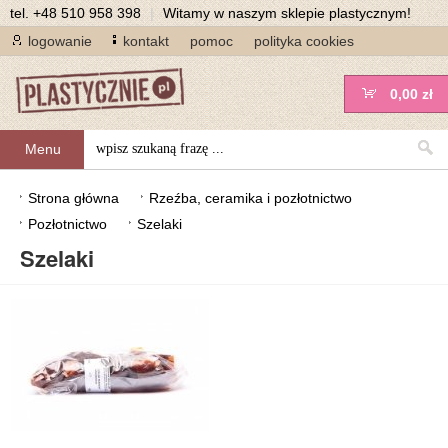
tel.
+48 510 958 398
|
Witamy w naszym sklepie plastycznym!
logowanie
kontakt
pomoc
polityka cookies
0,00 zł
Menu
Strona główna
Rzeźba, ceramika i pozłotnictwo
Pozłotnictwo
Szelaki
Szelaki