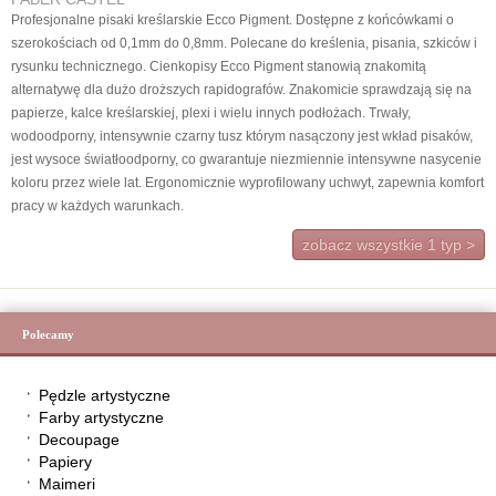
Profesjonalne pisaki kreślarskie Ecco Pigment. Dostępne z końcówkami o
szerokościach od 0,1mm do 0,8mm. Polecane do kreślenia, pisania, szkiców i
rysunku technicznego. Cienkopisy Ecco Pigment stanowią znakomitą
alternatywę dla dużo droższych rapidografów. Znakomicie sprawdzają się na
papierze, kalce kreślarskiej, plexi i wielu innych podłożach. Trwały,
wodoodporny, intensywnie czarny tusz którym nasączony jest wkład pisaków,
jest wysoce światłoodporny, co gwarantuje niezmiennie intensywne nasycenie
koloru przez wiele lat. Ergonomicznie wyprofilowany uchwyt, zapewnia komfort
pracy w każdych warunkach.
zobacz wszystkie
1
typ >
Polecamy
Pędzle artystyczne
Farby artystyczne
Decoupage
Papiery
Maimeri