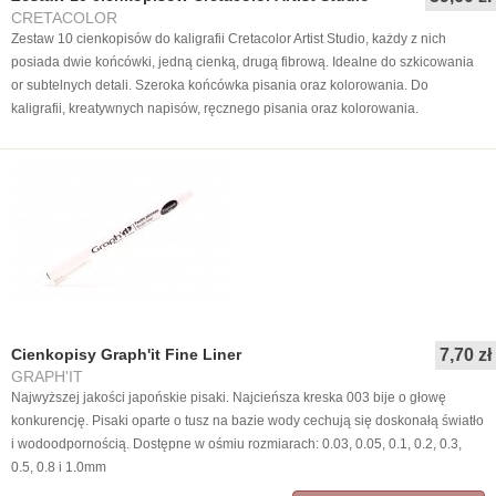
CRETACOLOR
Zestaw 10 cienkopisów do kaligrafii Cretacolor Artist Studio, każdy z nich
posiada dwie końcówki, jedną cienką, drugą fibrową. Idealne do szkicowania
or subtelnych detali. Szeroka końcówka pisania oraz kolorowania. Do
kaligrafii, kreatywnych napisów, ręcznego pisania oraz kolorowania.
Cienkopisy Graph'it Fine Liner
7,70 zł
GRAPH'IT
Najwyższej jakości japońskie pisaki. Najcieńsza kreska 003 bije o głowę
konkurencję. Pisaki oparte o tusz na bazie wody cechują się doskonałą światło
i wodoodpornością. Dostępne w ośmiu rozmiarach: 0.03, 0.05, 0.1, 0.2, 0.3,
0.5, 0.8 i 1.0mm