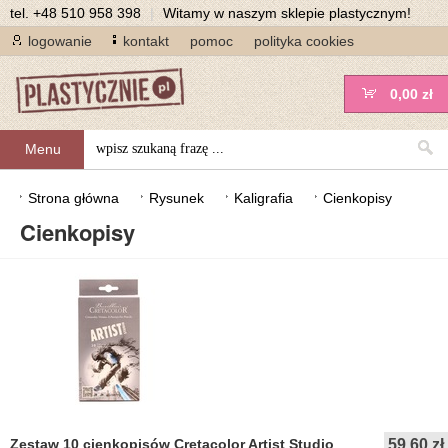
tel.
+48 510 958 398
|
Witamy w naszym sklepie plastycznym!
logowanie
kontakt
pomoc
polityka cookies
0,00 zł
Menu
Strona główna
Rysunek
Kaligrafia
Cienkopisy
Cienkopisy
Zestaw 10 cienkopisów Cretacolor Artist Studio
59,60 zł