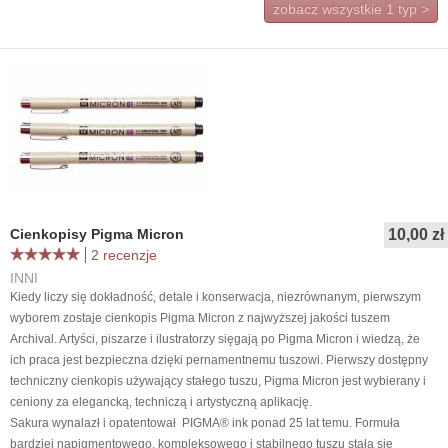
zobacz wszystkie
1
typ >
Cienkopisy Pigma Micron
10,00 zł
2 recenzje
INNI
Kiedy liczy się dokładność, detale i konserwacja, niezrównanym, pierwszym
wyborem zostaje cienkopis Pigma Micron z najwyższej jakości tuszem
Archival. Artyści, piszarze i ilustratorzy sięgają po Pigma Micron i wiedzą, że
ich praca jest bezpieczna dzięki pernamentnemu tuszowi. Pierwszy dostępny
techniczny cienkopis używający stałego tuszu, Pigma Micron jest wybierany i
ceniony za elegancką, techniczą i artystyczną aplikację.
Sakura wynalazł i opatentował PIGMA® ink ponad 25 lat temu. Formuła
bardziej napigmentowego, kompleksowego i stabilnego tuszu stała się