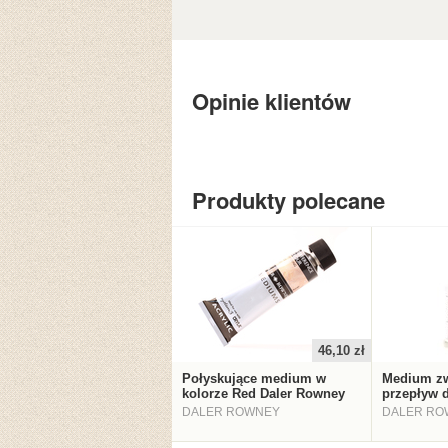
Opinie klientów
Produkty polecane
46,10 zł
Połyskujące medium w
Medium zw
kolorze Red Daler Rowney
przepływ d
DALER ROWNEY
DALER RO