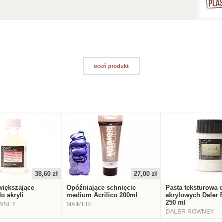
oceń produkt
38,60 zł
27,00 zł
iększające
Opóźniające schnięcie
Pasta teksturowa 
o akryli
medium Acrilico 200ml
akrylowych Daler
250 ml
WNEY
MAIMERI
DALER ROWNEY