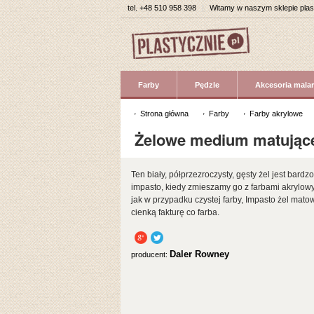
tel.
+48 510 958 398
|
Witamy w naszym sklepie pla
Farby
Pędzle
Akcesoria malar
Strona główna
Farby
Farby akrylowe
Żelowe medium matując
Ten biały, półprzezroczysty, gęsty żel jest bar
impasto, kiedy zmieszamy go z farbami akrylo
jak w przypadku czystej farby, Impasto żel mato
cienką fakturę co farba.
Daler Rowney
producent: