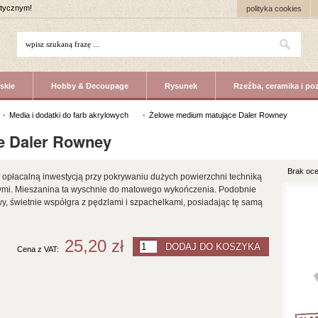
stycznym!
polityka cookies
skie
Hobby & Decoupage
Rysunek
Rzeźba, ceramika i po
Media i dodatki do farb akrylowych
Żelowe medium matujące Daler Rowney
e Daler Rowney
Brak oce
dzo opłacalną inwestycją przy pokrywaniu dużych powierzchni techniką
wymi. Mieszanina ta wyschnie do matowego wykończenia. Podobnie
wy, świetnie współgra z pędzlami i szpachelkami, posiadając tę samą
25,20 zł
Cena z VAT: