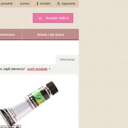
poradnik
pomoc
kontakt
logowanie
Koszyk:
0,00 zł
złotnictwo
Szkoła i dla dzieci
Informacje
n, bądź pierwszy!
oceń produkt