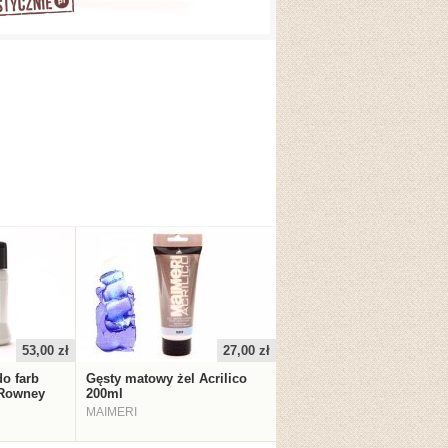
53,00 zł
27,00 zł
do farb
Gęsty matowy żel Acrilico
 Rowney
200ml
MAIMERI