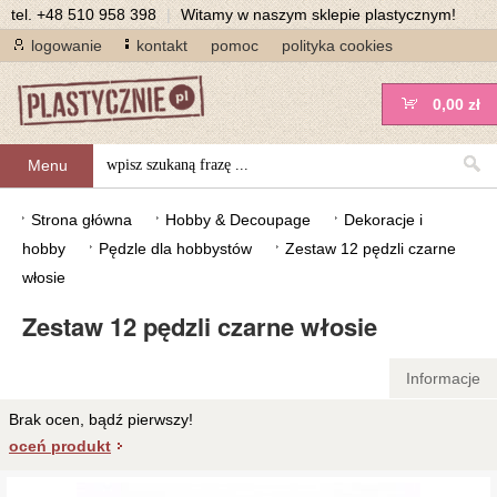
tel.
+48 510 958 398
|
Witamy w naszym sklepie plastycznym!
logowanie
kontakt
pomoc
polityka cookies
0,00 zł
Menu
Strona główna
Hobby & Decoupage
Dekoracje i
hobby
Pędzle dla hobbystów
Zestaw 12 pędzli czarne
włosie
Zestaw 12 pędzli czarne włosie
Informacje
Brak ocen, bądź pierwszy!
oceń produkt