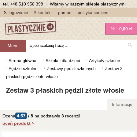
tel.
+48 510 958 398
|
Witamy w naszym sklepie plastycznym!
logowanie
kontakt
pomoc
polityka cookies
0,00 zł
Menu
Strona główna
Szkoła i dla dzieci
Artykuły szkolne
Pędzle szkolne
Zestawy pędzli szkolnych
Zestaw 3
płaskich pędzli złote włosie
Zestaw 3 płaskich pędzli złote włosie
Informacje
4.67
/
5
Ocena
na podstawie
3
recenzji
oceń produkt