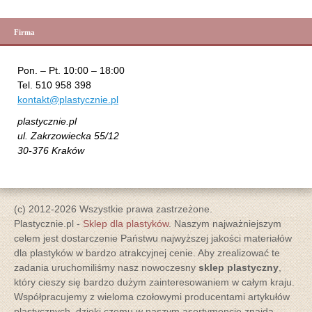
Firma
Pon. – Pt. 10:00 – 18:00
Tel. 510 958 398
kontakt@plastycznie.pl
plastycznie.pl
ul. Zakrzowiecka 55/12
30-376 Kraków
(c) 2012-2026 Wszystkie prawa zastrzeżone.
Plastycznie.pl -
Sklep dla plastyków
. Naszym najważniejszym
celem jest dostarczenie Państwu najwyższej jakości materiałów
dla plastyków w bardzo atrakcyjnej cenie. Aby zrealizować te
zadania uruchomiliśmy nasz nowoczesny
sklep plastyczny
,
który cieszy się bardzo dużym zainteresowaniem w całym kraju.
Współpracujemy z wieloma czołowymi producentami artykułów
plastycznych, dzięki czemu w naszym asortymencie znajdą