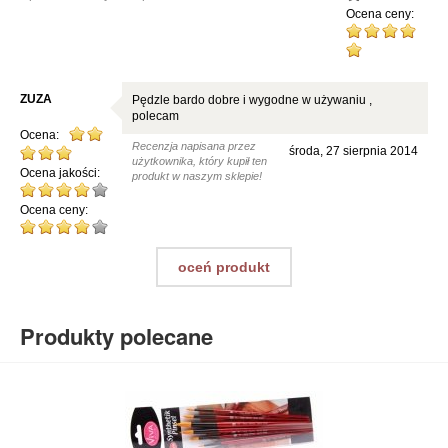
Ocena ceny:
ZUZA
Pędzle bardo dobre i wygodne w używaniu ,
polecam
Ocena:
Recenzja napisana przez
środa, 27 sierpnia 2014
użytkownika, który kupił ten
Ocena jakości:
produkt w naszym sklepie!
Ocena ceny:
oceń produkt
Produkty polecane