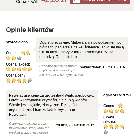
Cena z VAT:
Opinie klientów
szarozielono
Dobre, precyzyjne. Malowałam z powodzeniem po
płótnach, papierze a nawet ścianach. łatwo się myją.
Ok do akryli i tuszy. Z farbami wodnymi też się
Ocena:
nadadzą. Tanie i dobre.
Ocena jakości:
Recenzja napisana przez
poniedziałek, 16 maja 2016
użytkownika, który kupił
ten produkt w naszym sklepie!
Ocena ceny:
agnieszka19751
Rewelacyjna cena za taki zestaw! Warto spróbować.
Łatwe w utrzymaniu czystości, nie gubią włosów.
Włosie jest miękkie, elastyczne. Rękojeści
Ocena:
ergonomiczne i bardzo ładnie wykonane.
Rewelacja.
Ocena
jakości:
Recenzja napisana przez
wtorek, 7 kwietnia 2015
użytkownika, który kupił ten
produkt w naszym sklepie!