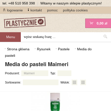
tel.
+48 510 958 398
|
Witamy w naszym sklepie plastycznym!
logowanie
kontakt
pomoc
polityka cookies
0,00 zł
Menu
Strona główna
Rysunek
Pastele
Media do
pasteli
Media do pasteli Maimeri
Producent:
Maimeri
Typ:
Sortowanie:
Widok: