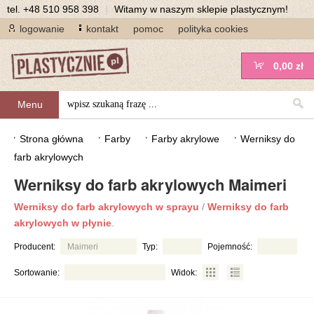
tel.
+48 510 958 398
|
Witamy w naszym sklepie plastycznym!
logowanie
kontakt
pomoc
polityka cookies
0,00 zł
Menu
Strona główna
Farby
Farby akrylowe
Werniksy do
farb akrylowych
Werniksy do farb akrylowych Maimeri
Werniksy do farb akrylowych w sprayu
/
Werniksy do farb
akrylowych w płynie
.
Producent:
Maimeri
Typ:
Pojemność:
Sortowanie:
Widok: