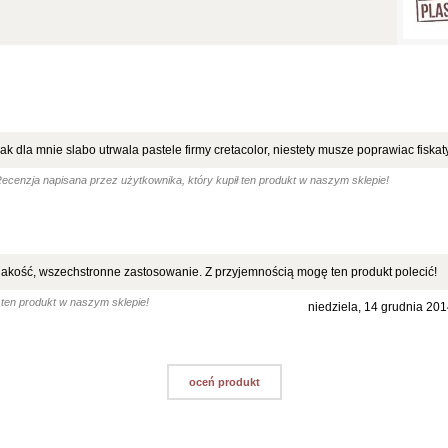
ak dla mnie slabo utrwala pastele firmy cretacolor, niestety musze poprawiac fiskat
ecenzja napisana przez użytkownika, który kupił ten produkt w naszym sklepie!
jakość, wszechstronne zastosowanie. Z przyjemnością mogę ten produkt polecić!
 ten produkt w naszym sklepie!
niedziela, 14 grudnia 20
oceń produkt