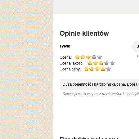
Opinie klientów
sylvik
J
R
Ocena:
Ocena jakości:
Ocena ceny:
Duża pojemność i bardzo niska cena. Dobra 
Recenzja napisana przez użytkownika, który kupił