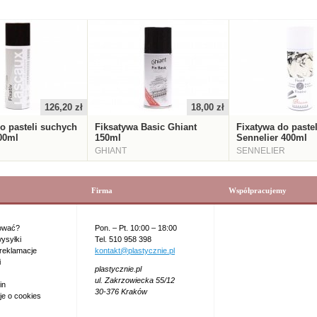
126,20 zł
18,00 zł
o pasteli suchych
Fiksatywa Basic Ghiant
Fixatywa do paste
00ml
150ml
Sennelier 400ml
GHIANT
SENNELIER
Firma
Współpracujemy
ować?
Pon. – Pt. 10:00 – 18:00
ysyłki
Tel. 510 958 398
 reklamacje
kontakt@plastycznie.pl
i
plastycznie.pl
ul. Zakrzowiecka 55/12
in
30-376 Kraków
je o cookies