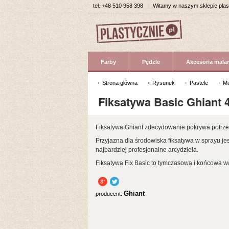
tel.
+48 510 958 398
|
Witamy w naszym sklepie pla
Farby
Pędzle
Akcesoria malar
Strona główna
Rysunek
Pastele
Me
Fiksatywa Basic Ghiant 
Fiksatywa Ghiant zdecydowanie pokrywa potrzeb
Przyjazna dla środowiska fiksatywa w sprayu j
najbardziej profesjonalne arcydzieła.
Fiksatywa Fix Basic to tymczasowa i końcowa w
Ghiant
producent: