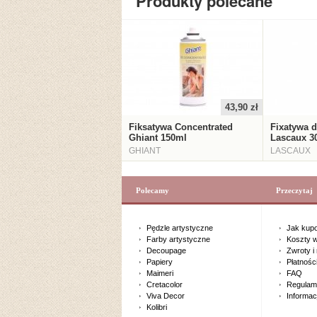
Produkty polecane
43,90 zł
Fiksatywa Concentrated
Fixatywa d
Ghiant 150ml
Lascaux 3
GHIANT
LASCAUX
Polecamy
Przeczytaj
Pędzle artystyczne
Jak kup
Farby artystyczne
Koszty w
Decoupage
Zwroty i
Papiery
Płatnośc
Maimeri
FAQ
Cretacolor
Regulam
Viva Decor
Informac
Kolibri