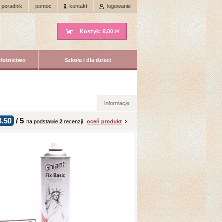
poradnik
pomoc
kontakt
logowanie
Koszyk:
0,00 zł
złotnictwo
Szkoła i dla dzieci
Informacje
3.50
/
5
na podstawie
2
recenzji
oceń produkt