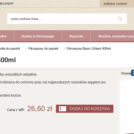
stycznym!
polityka cookies
skie
Hobby & Decoupage
Rysunek
Rzeźba, ceramika i po
dia do pasteli
Fiksatywy do pasteli
Fiksatywa Basic Ghiant 400ml
400ml
Ocena
y wszystkich artystów.
est idelana do ochrony prac od najprostszych rysunków węglem po
arstwa krycia.
26,60 zł
Cena z VAT: