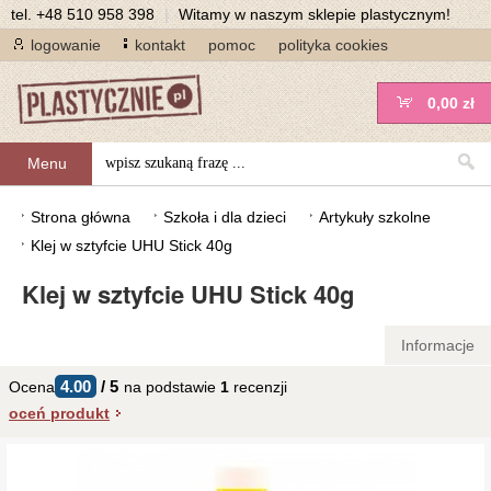
tel.
+48 510 958 398
|
Witamy w naszym sklepie plastycznym!
logowanie
kontakt
pomoc
polityka cookies
0,00 zł
Menu
Strona główna
Szkoła i dla dzieci
Artykuły szkolne
Klej w sztyfcie UHU Stick 40g
Klej w sztyfcie UHU Stick 40g
Informacje
4.00
/
5
Ocena
na podstawie
1
recenzji
oceń produkt