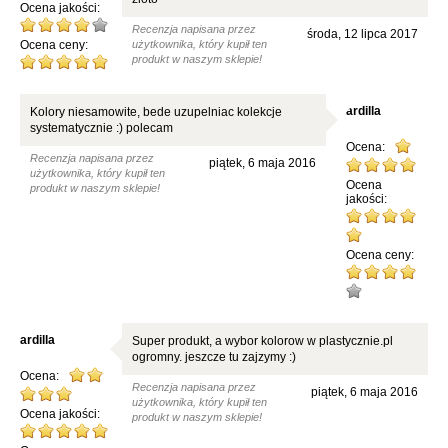
Ocena jakości:
Recenzja napisana przez
środa, 12 lipca 2017
Ocena ceny:
użytkownika, który kupił ten
produkt w naszym sklepie!
ardilla
Kolory niesamowite, bede uzupelniac kolekcje
systematycznie :) polecam
Ocena:
Recenzja napisana przez
piątek, 6 maja 2016
użytkownika, który kupił ten
Ocena
produkt w naszym sklepie!
jakości:
Ocena ceny:
ardilla
Super produkt, a wybor kolorow w plastycznie.pl
ogromny. jeszcze tu zajzymy :)
Ocena:
Recenzja napisana przez
piątek, 6 maja 2016
użytkownika, który kupił ten
Ocena jakości:
produkt w naszym sklepie!