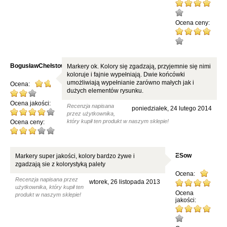
Ocena ceny:
BogusławChełstowski180
Markery ok. Kolory się zgadzają, przyjemnie się nimi
koloruje i fajnie wypełniają. Dwie końcówki
umożliwiają wypełnianie zarówno małych jak i
Ocena:
dużych elementów rysunku.
Ocena jakości:
Recenzja napisana
poniedziałek, 24 lutego 2014
przez użytkownika,
który kupił ten produkt w naszym sklepie!
Ocena ceny:
ESow
Markery super jakości, kolory bardzo żywe i
zgadzają sie z kolorystyką palety
Ocena:
Recenzja napisana przez
wtorek, 26 listopada 2013
użytkownika, który kupił ten
Ocena
produkt w naszym sklepie!
jakości: