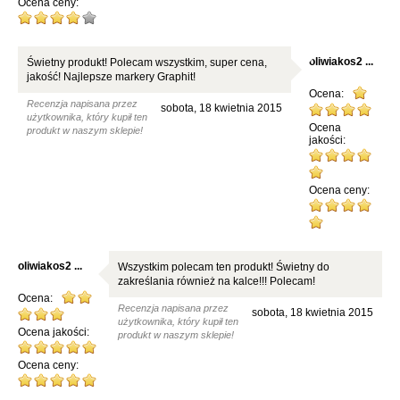
Ocena ceny:
oliwiakos2
...
Świetny produkt! Polecam wszystkim, super cena,
jakość! Najlepsze markery Graphit!
Ocena:
Recenzja napisana przez
sobota, 18 kwietnia 2015
użytkownika, który kupił ten
Ocena
produkt w naszym sklepie!
jakości:
Ocena ceny:
oliwiakos2
...
Wszystkim polecam ten produkt! Świetny do
zakreślania również na kalce!!! Polecam!
Ocena:
Recenzja napisana przez
sobota, 18 kwietnia 2015
użytkownika, który kupił ten
Ocena jakości:
produkt w naszym sklepie!
Ocena ceny: