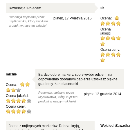
ok
Rewelacja! Polecam
Recenzja napisana przez
piątek, 17 kwietnia 2015
Ocena:
użytkownika, który kupił ten
produkt w naszym sklepie!
Ocena
jakości:
Ocena ceny:
michie
Bardzo dobre markery, spory wybór odcieni, na
odpowiednio dobranym papierze uzyskasz piękne
gradienty. Łane laserunki.
Ocena:
Recenzja napisana przez
piątek, 12 grudnia 2014
Ocena jakości:
użytkownika, który kupił ten
produkt w naszym sklepie!
Ocena ceny:
WojciechZawadk
Jedne z najlepszych markerów. Dobrze kryją,