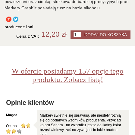
powierzchni oraz cienką, stożkową do bardziej precyzyjnych prac.
Markery Graph'it posiadają tusz na bazie alkoholu.
producent:
Inni
12,20 zł
Cena z VAT:
W ofercie posiadamy 157 opcje tego
produktu. Zobacz listę!
Opinie klientów
Magda
Markery świetnie się sprawują, ale niestety różnią
się od podanych wzorników producenta. Przykład
koloru Sahara - na wzorniku jest to delikatny kolor
Ocena:
brzoskwiniowy, zaś na żywo jest to takie brudne
złoto