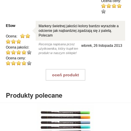
Ocena ceny:
ESow
Markery świetnej jakości kolory bardzo wyraziste a
odcienie jak najbardziej zgadzają się z paletą.
Polecam
Ocena:
Recenzja napisana przez
wtorek, 26 listopada 2013
Ocena jakości:
użytkownika, który kupił ten
produkt w naszym sklepie!
Ocena ceny:
oceń produkt
Produkty polecane