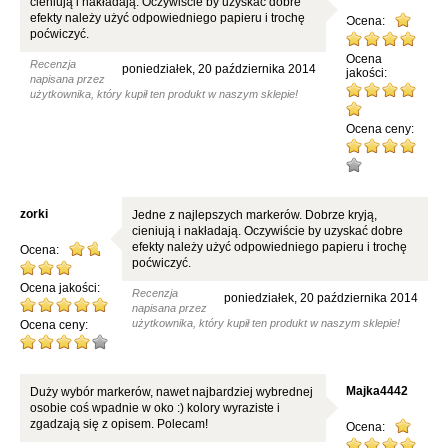
cieniują i nakładają. Oczywiście by uzyskać dobre
efekty należy użyć odpowiedniego papieru i trochę
Ocena:
poćwiczyć.
Ocena
Recenzja
poniedziałek, 20 października 2014
jakości:
napisana przez
użytkownika, który kupił ten produkt w naszym sklepie!
Ocena ceny:
zorki
Jedne z najlepszych markerów. Dobrze kryją,
cieniują i nakładają. Oczywiście by uzyskać dobre
efekty należy użyć odpowiedniego papieru i trochę
Ocena:
poćwiczyć.
Ocena jakości:
Recenzja
poniedziałek, 20 października 2014
napisana przez
użytkownika, który kupił ten produkt w naszym sklepie!
Ocena ceny:
Majka4442
Duży wybór markerów, nawet najbardziej wybrednej
osobie coś wpadnie w oko :) kolory wyraziste i
zgadzają się z opisem. Polecam!
Ocena: