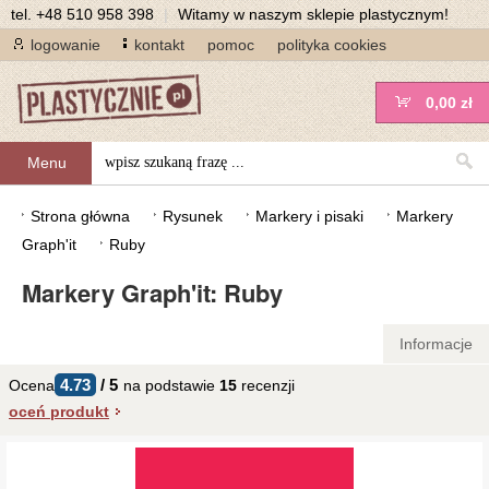
tel.
+48 510 958 398
|
Witamy w naszym sklepie plastycznym!
logowanie
kontakt
pomoc
polityka cookies
0,00 zł
Menu
Strona główna
Rysunek
Markery i pisaki
Markery
Graph'it
Ruby
Markery Graph'it
:
Ruby
Informacje
4.73
/
5
Ocena
na podstawie
15
recenzji
oceń produkt