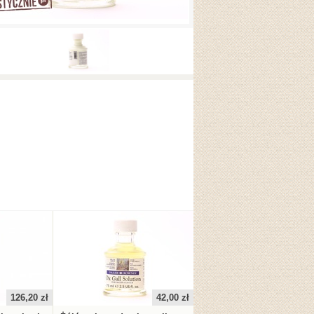
126,20 zł
42,00 zł