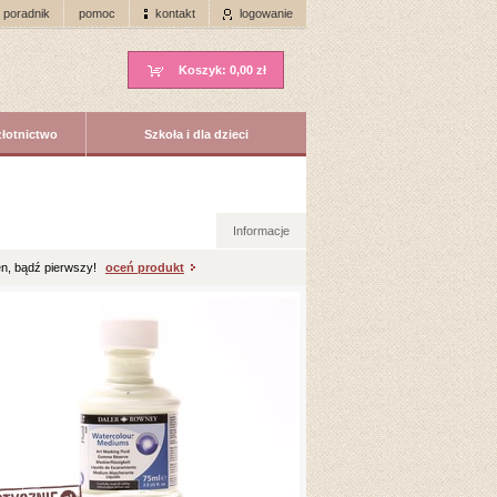
poradnik
pomoc
kontakt
logowanie
Koszyk:
0,00 zł
złotnictwo
Szkoła i dla dzieci
Informacje
n, bądź pierwszy!
oceń produkt