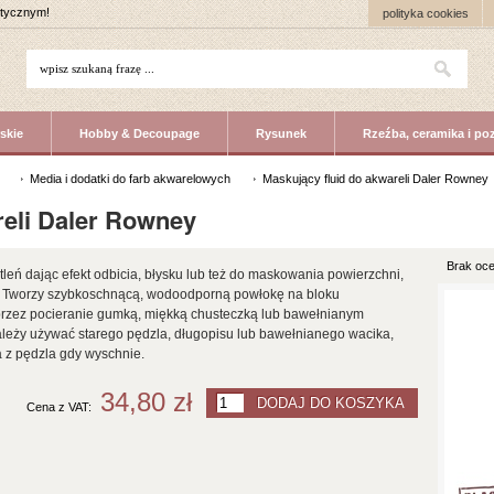
stycznym!
polityka cookies
skie
Hobby & Decoupage
Rysunek
Rzeźba, ceramika i po
Media i dodatki do farb akwarelowych
Maskujący fluid do akwareli Daler Rowney
reli Daler Rowney
Brak oce
leń dając efekt odbicia, błysku lub też do maskowania powierzchni,
ie. Tworzy szybkoschnącą, wodoodporną powłokę na bloku
rzez pocieranie gumką, miękką chusteczką lub bawełnianym
leży używać starego pędzla, długopisu lub bawełnianego wacika,
a z pędzla gdy wyschnie.
34,80 zł
Cena z VAT: