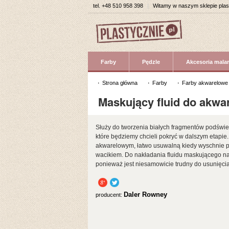
tel.
+48 510 958 398
|
Witamy w naszym sklepie pla
Farby
Pędzle
Akcesoria malar
Strona główna
Farby
Farby akwarelowe
Maskujący fluid do akwa
Służy do tworzenia białych fragmentów podświet
które będziemy chcieli pokryć w dalszym etap
akwarelowym, łatwo usuwalną kiedy wyschnie p
wacikiem. Do nakładania fluidu maskującego na
ponieważ jest niesamowicie trudny do usunięci
Daler Rowney
producent: