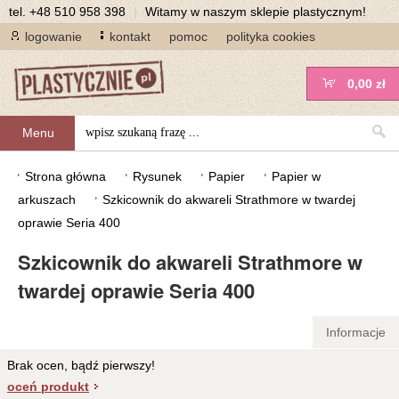
tel.
+48 510 958 398
|
Witamy w naszym sklepie plastycznym!
logowanie
kontakt
pomoc
polityka cookies
0,00 zł
Menu
Strona główna
Rysunek
Papier
Papier w
arkuszach
Szkicownik do akwareli Strathmore w twardej
oprawie Seria 400
Szkicownik do akwareli Strathmore w
twardej oprawie Seria 400
Informacje
Brak ocen, bądź pierwszy!
oceń produkt