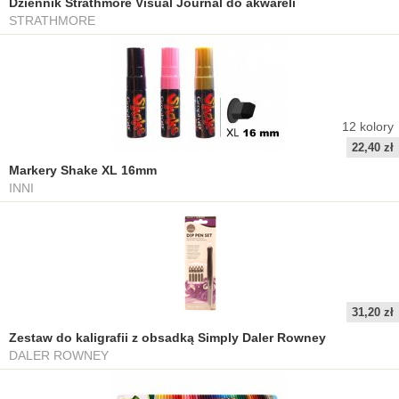
Dziennik Strathmore Visual Journal do akwareli
STRATHMORE
12
kolory
22,40 zł
Markery Shake XL 16mm
INNI
31,20 zł
Zestaw do kaligrafii z obsadką Simply Daler Rowney
DALER ROWNEY