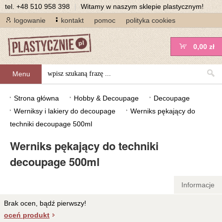
tel.
+48 510 958 398
|
Witamy w naszym sklepie plastycznym!
logowanie
kontakt
pomoc
polityka cookies
0,00 zł
Menu
Strona główna
Hobby & Decoupage
Decoupage
Werniksy i lakiery do decoupage
Werniks pękający do
techniki decoupage 500ml
Werniks pękający do techniki
decoupage 500ml
Informacje
Brak ocen, bądź pierwszy!
oceń produkt