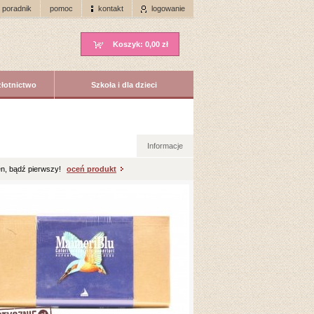
poradnik
pomoc
kontakt
logowanie
Koszyk:
0,00 zł
złotnictwo
Szkoła i dla dzieci
Informacje
n, bądź pierwszy!
oceń produkt