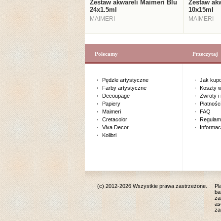
Zestaw akwareli Maimeri Blu
Zestaw akw
24x1.5ml
10x15ml
MAIMERI
MAIMERI
Polecamy
Przeczytaj
Pędzle artystyczne
Jak kup
Farby artystyczne
Koszty w
Decoupage
Zwroty i
Papiery
Płatnośc
Maimeri
FAQ
Cretacolor
Regulam
Viva Decor
Informac
Kolibri
(c) 2012-2026 Wszystkie prawa zastrzeżone.
Pl
ba
za
as
za