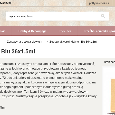
stycznym!
polityka cookies
skie
Hobby & Decoupage
Rysunek
Rzeźba, ceramika i po
Zestawy farb akwarelowych
Zestaw akwareli Maimeri Blu 36x1.5ml
 Blu 36x1.5ml
Brak oce
dodatkami i sztucznymi produktami, które naruszałby autentyczność,
dzanie w tych kolorach, etapu przygotowania każdego jednego
preparatu, który reprezentuje prawdziwą jakość tych akwareli. Podczas
ę z 72 odcieni, priorytet przyznano pigmentom o maksymalnej
ząc na najwyższą jakość kolorów i w najwyższym stopniu odporność na
ko z jednego pigmentu połączonym z autentyczną gumą arabską
dy destylowanej. Ton jasny i świeży w malarstwie akwarelowym
a. Czystość. Nadzwyczajnie przejrzyste. Podobnie jak wszystkie kolory
.5ml.