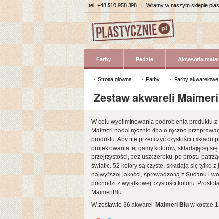
tel.
+48 510 958 398
|
Witamy w naszym sklepie pla
Farby
Pędzle
Akcesoria malar
Strona główna
Farby
Farby akwarelowe
Zestaw akwareli Maimeri
W celu wyeliminowania podrobienia produktu z 
Maimeri nadal ręcznie dba o ręczne przeprowa
produktu. Aby nie przeoczyć czystości i składu 
projektowania tej gamy kolorów, składającej si
przejrzystości, bez uszczerbku, po prostu patr
światło. 52 kolory są czyste, składają się tyl
najwyższej jakości, sprowadzoną z Sudanu i wo
pochodzi z wyjątkowej czystości koloru. Prostot
MaimeriBlu.
W zestawie 36 akwareli
Maimeri Blu
w kostce 1