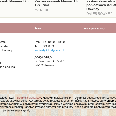
areli Maimeri Blu
Zestaw akwareli Maimer Blu
Zestaw akwareli w
12x1.5ml
półkostkach Aquaf
Rowney
MAIMERI
DALER ROWNEY
Firma
Współpracujemy
ować?
Pon. – Pt. 10:00 – 18:00
ysyłki
Tel. 510 958 398
 reklamacje
kontakt@plastycznie.pl
i
plastycznie.pl
ul. Zakrzowiecka 55/12
in
30-376 Kraków
je o cookies
astycznie.pl -
Sklep dla plastyków
. Naszym najważniejszym celem jest dostarczenie Państwu 
rdzo atrakcyjnej cenie. Aby zrealizować te zadania uruchomiliśmy nasz nowoczesny
sklep 
interesowaniem w całym kraju. Współpracujemy z wieloma czołowymi producentami artykuł
ortymencie znajdą Państwo zawsze sprawdzone produkty. Nasz sklep dla plastyków to równie
czynają swoją przygodę.