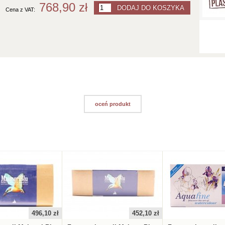
768,90 zł
Cena z VAT:
oceń produkt
496,10 zł
452,10 zł