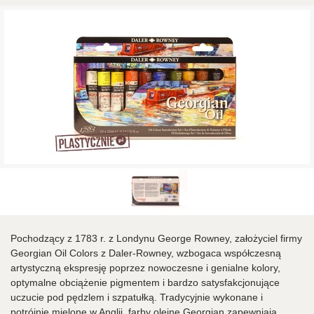
Pochodzący z 1783 r. z Londynu George Rowney, założyciel firmy
Georgian Oil Colors z Daler-Rowney, wzbogaca współczesną
artystyczną ekspresję poprzez nowoczesne i genialne kolory,
optymalne obciążenie pigmentem i bardzo satysfakcjonujące
uczucie pod pędzlem i szpatułką. Tradycyjnie wykonane i
potrójnie mielone w Anglii, farby olejne Georgian zapewniają