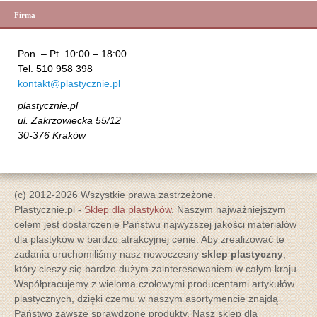
Firma
Pon. – Pt. 10:00 – 18:00
Tel. 510 958 398
kontakt@plastycznie.pl
plastycznie.pl
ul. Zakrzowiecka 55/12
30-376 Kraków
(c) 2012-2026 Wszystkie prawa zastrzeżone.
Plastycznie.pl -
Sklep dla plastyków
. Naszym najważniejszym
celem jest dostarczenie Państwu najwyższej jakości materiałów
dla plastyków w bardzo atrakcyjnej cenie. Aby zrealizować te
zadania uruchomiliśmy nasz nowoczesny
sklep plastyczny
,
który cieszy się bardzo dużym zainteresowaniem w całym kraju.
Współpracujemy z wieloma czołowymi producentami artykułów
plastycznych, dzięki czemu w naszym asortymencie znajdą
Państwo zawsze sprawdzone produkty. Nasz sklep dla