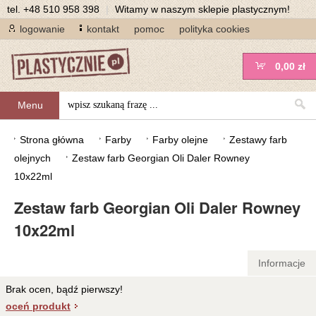
tel.
+48 510 958 398
|
Witamy w naszym sklepie plastycznym!
logowanie
kontakt
pomoc
polityka cookies
0,00 zł
Menu
Strona główna
Farby
Farby olejne
Zestawy farb
olejnych
Zestaw farb Georgian Oli Daler Rowney
10x22ml
Zestaw farb Georgian Oli Daler Rowney
10x22ml
Informacje
Brak ocen, bądź pierwszy!
oceń produkt