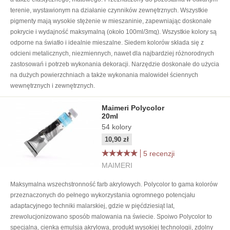
terenie, wystawionym na działanie czynników zewnętrznych. Wszystkie
pigmenty mają wysokie stężenie w mieszaninie, zapewniając doskonałe
pokrycie i wydajność maksymalną (około 100ml/3mq). Wszystkie kolory są
odporne na światło i idealnie mieszalne. Siedem kolorów składa się z
odcieni metalicznych, niezmiennych, nawet dla najbardziej różnorodnych
zastosowań i potrzeb wykonania dekoracji. Narzędzie doskonałe do użycia
na dużych powierzchniach a także wykonania malowideł ściennych
wewnętrznych i zewnętrznych.
Maimeri Polycolor
20ml
54
kolory
10,90 zł
5 recenzji
MAIMERI
Maksymalna wszechstronność farb akrylowych. Polycolor to gama kolorów
przeznaczonych do pełnego wykorzystania ogromnego potencjału
adaptacyjnego techniki malarskiej, gdzie w pięćdziesiąt lat,
zrewolucjonizowano sposób malowania na świecie. Spoiwo Polycolor to
specjalna, cienka emulsja akrylowa, produkt wysokiej technologii, zdolny