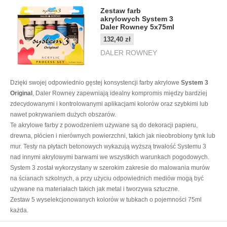
Zestaw farb
akrylowych System 3
Daler Rowney 5x75ml
132,40 zł
DALER ROWNEY
Dzięki swojej odpowiednio gęstej konsystencji farby akrylowe
System 3
Original
, Daler Rowney zapewniają idealny kompromis między bardziej
zdecydowanymi i kontrolowanymi aplikacjami kolorów oraz szybkimi lub
nawet pokrywaniem dużych obszarów.
Te akrylowe farby z powodzeniem używane są do dekoracji papieru,
drewna, płócien i nierównych powierzchni, takich jak nieobrobiony tynk lub
mur. Testy na płytach betonowych wykazują wyższą trwałość Systemu 3
nad innymi akrylowymi barwami we wszystkich warunkach pogodowych.
System 3 został wykorzystany w szerokim zakresie do malowania murów
na ścianach szkolnych, a przy użyciu odpowiednich mediów mogą być
używane na materiałach takich jak metal i tworzywa sztuczne.
Zestaw 5 wyselekcjonowanych kolorów w tubkach o pojemności 75ml
każda.