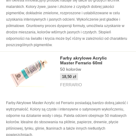
ten określa innowacyjny produkt nadaje się także do grubych technik
malarskich. Kolory żywe, jasne i złożone z czystych dobrej jakości
pigmentów, dokładnie zmielone, rozproszone i ustabilizowane w celu
uzyskania intensywnych i jasnych odcieni. Wykończenie jest gładkie i
półmatowe. Gruntowny proces dyspersji formuły, umożliwia uzyskanie w
drodze mieszania, kolorów wtórnych jasnych i czystych. Stopień
odporności na światło i krycia może być różny w zależności od charakteru
poszczególnych pigmentów.
Farby akrylowe Acrylic
Master Ferrario 60ml
50
kolorów
18,50 zł
FERRARIO
Farby Akrylowe Master Acrylic od Ferrario posiadają bardzo dobrą jakość i
wytrzymałość. Kolory są czyste i intensywne o satynowym wykończeniu,
odporne na działanie wody i oleju. Paleta odcieni obejmuje 50 matowych
kolorów. Idealne do stosowania na płótnie, papierze, drewnie, płycie
pilśniowej, tynku, glinie, tkaninach a także innych nietłustych
powierzchniach.