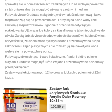
sprawdzą się w pomieszczeniach zamkniętych lub na wolnym powietrzu i
są tak uniwersalne, że mogą być używane z różnymi mediami.
Farby akrylowe Graduate mają dobrą wytrzymałość pigmentową i łatwo
rozprowadzają się na powierzchniach. Farby są na bazie wody i nie
zawierają rozpuszczalników. Zgodnie z przepisami dotyczącymi
etykietowania UE, wszystkie kolory są klasyfikowane jako nieuciążliwe do
użycia. Zaletą farb akrylowych odpowiednich dla uczniów i hobbystów jest
oczywiście to, że dzieło może być wysuszona i przechowywana tuż po
zakończeniu zajęć plastycznych i nie rozmazują się nawet jeśli woda
rozleje się na powierzchnię obrazu.
Farby są szybkoschnące, trwałe i elastyczne. Papier i płótno pokryte
akrylami Graduate mogą być luźno zwijane i przechowywane bez obawy
przed pęknięciem.
Zestaw wyselekcjonowanych 12 kolorów w tubkach o pojemności 22ml
każda.
Zestaw farb
akrylowych Graduate
Acrylic Daler Rowney
10x38ml
100,50 zł