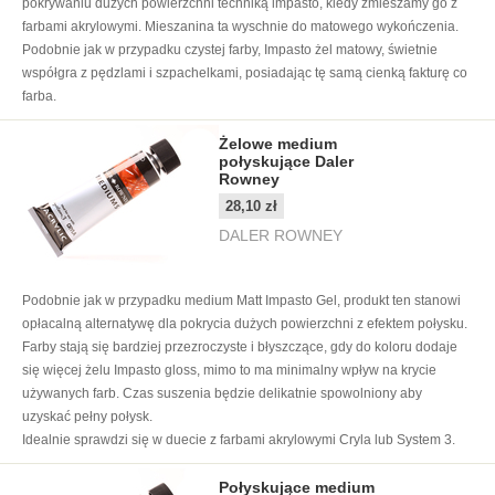
pokrywaniu dużych powierzchni techniką impasto, kiedy zmieszamy go z
farbami akrylowymi. Mieszanina ta wyschnie do matowego wykończenia.
Podobnie jak w przypadku czystej farby, Impasto żel matowy, świetnie
współgra z pędzlami i szpachelkami, posiadając tę samą cienką fakturę co
farba.
Żelowe medium
połyskujące Daler
Rowney
28,10 zł
DALER ROWNEY
Podobnie jak w przypadku medium Matt Impasto Gel, produkt ten stanowi
opłacalną alternatywę dla pokrycia dużych powierzchni z efektem połysku.
Farby stają się bardziej przezroczyste i błyszczące, gdy do koloru dodaje
się więcej żelu Impasto gloss, mimo to ma minimalny wpływ na krycie
używanych farb. Czas suszenia będzie delikatnie spowolniony aby
uzyskać pełny połysk.
Idealnie sprawdzi się w duecie z farbami akrylowymi Cryla lub System 3.
Połyskujące medium