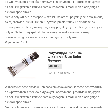
do wprowadzenia mediów akrylowych, asortymentu produktów mających
na celu zwiększenie korzyści farb akrylowych i umożliwienie osiągnięcia
efektów specjalnych.
Media połyskujące, dostępne w sześciu kolorach: połyskujące złoto, miedź,
fiolet, czerwień, błękit i zieleń. Używane prosto z tubki i nakładane na
czarną powierzchnię, tworzą magiczny połyskujący, metaliczny, przejrzysty
połysk. Najbardziej spektakularne efekty są widoczne na czarnej
powierzchni, gdzie widać kolor z intensywnym połyskiem.
Pojemność 75ml
Połyskujące medium
w kolorze Blue Daler
Rowney
46,10 zł
DALER ROWNEY
Wszechstronność akrylów i ich natychmiastowa popularność doprowadziły
do wprowadzenia mediów akrylowych, asortymentu produktów mających
na celu zwiększenie korzyści farb akrylowych i umożliwienie osiągnięcia
efektów specjalnych.
Media połyskujące, dostępne w sześciu kolorach: połyskujące złoto, miedź,