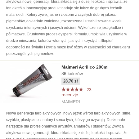
akrylowa nowej generacji, która składa się z dużej lepkości i sprawia, że
ten określa innowacyjny produkt nadaje się także do grubych technik
malarskich. Kolory żywe, jasne i złożone z czystych dobrej jakości
pigmentów, dokładnie zmielone, rozproszone i ustabilizowane w celu
uzyskania intensywnych i jasnych odcieni. Wykończenie jest gładkie i
półmatowe. Gruntowny proces dyspersji formuły, umożliwia uzyskanie w
drodze mieszania, kolorów wtórnych jasnych i czystych. Stopień
odporności na światło i krycia może być różny w zależności od charakteru
poszczególnych pigmentów.
Maimeri Acrilico 200ml
86
kolorów
28,70 zł
23
recenzje
MAIMERI
Nowa generacja farb akrylowych, nowy język wśród farb akrylowych, silne,
szybkie, plastyczne z natury i serca tych, którzy go używają. Doskonałe
narzędzie dla profesjonalnych artystów, amatorów i studentów. Żywica
akrylowa nowej generacji, która składa się z dużej lepkości i sprawia, że