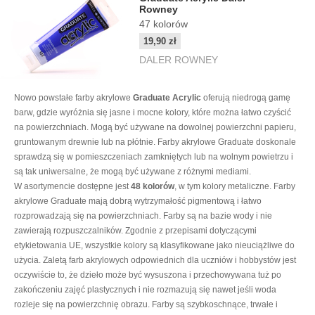
Rowney
47
kolorów
19,90 zł
DALER ROWNEY
Nowo powstałe farby akrylowe
Graduate Acrylic
oferują niedrogą gamę
barw, gdzie wyróżnia się jasne i mocne kolory, które można łatwo czyścić
na powierzchniach. Mogą być używane na dowolnej powierzchni papieru,
gruntowanym drewnie lub na płótnie. Farby akrylowe Graduate doskonale
sprawdzą się w pomieszczeniach zamkniętych lub na wolnym powietrzu i
są tak uniwersalne, że mogą być używane z różnymi mediami.
W asortymencie dostępne jest
48 kolorów
, w tym kolory metaliczne. Farby
akrylowe Graduate mają dobrą wytrzymałość pigmentową i łatwo
rozprowadzają się na powierzchniach. Farby są na bazie wody i nie
zawierają rozpuszczalników. Zgodnie z przepisami dotyczącymi
etykietowania UE, wszystkie kolory są klasyfikowane jako nieuciążliwe do
użycia. Zaletą farb akrylowych odpowiednich dla uczniów i hobbystów jest
oczywiście to, że dzieło może być wysuszona i przechowywana tuż po
zakończeniu zajęć plastycznych i nie rozmazują się nawet jeśli woda
rozleje się na powierzchnię obrazu. Farby są szybkoschnące, trwałe i