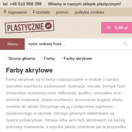
tel.
+48 510 958 398
|
Witamy w naszym sklepie plastycznym!
logowanie
kontakt
pomoc
polityka cookies
0,00 zł
Menu
Strona główna
Farby
Farby akrylowe
Farby akrylowe
Farby akrylowe są to farby rozpuszczalne w wodzie o bardzo
szerokim wachlarzu zastosowań: ilustracje, murale, trompe l'oeil
(malarstwo iluzjonistyczne), billboardy, grafika i wszystkie inne
techniki malarskie, dzięki możliwości stosowania bogatej oferty
mediów do akrylu.Otrzymuje się ją z połączenia pigmentu
zawieszonego w spoiwie, którego głównym składnikiem są
żywice poliakrylowe. Istnieje kilka serii farb akrylowych na każdą
potrzebę malowania, a wysoka jakość podobnie jak w przypadku