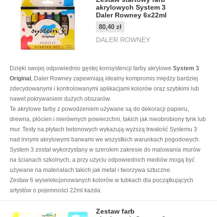
akrylowych System 3
Daler Rowney 6x22ml
80,40 zł
DALER ROWNEY
Dzięki swojej odpowiednio gęstej konsystencji farby akrylowe
System 3
Original
, Daler Rowney zapewniają idealny kompromis między bardziej
zdecydowanymi i kontrolowanymi aplikacjami kolorów oraz szybkimi lub
nawet pokrywaniem dużych obszarów.
Te akrylowe farby z powodzeniem używane są do dekoracji papieru,
drewna, płócien i nierównych powierzchni, takich jak nieobrobiony tynk lub
mur. Testy na płytach betonowych wykazują wyższą trwałość Systemu 3
nad innymi akrylowymi barwami we wszystkich warunkach pogodowych.
System 3 został wykorzystany w szerokim zakresie do malowania murów
na ścianach szkolnych, a przy użyciu odpowiednich mediów mogą być
używane na materiałach takich jak metal i tworzywa sztuczne.
Zestaw 6 wyselekcjonowanych kolorów w tubkach dla początkujących
artystów o pojemności 22ml każda.
Zestaw farb