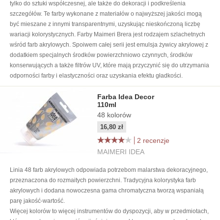
tylko do sztuki współczesnej, ale także do dekoracji i podkreślenia
szczegółów. Te farby wykonane z materiałów o najwyższej jakości mogą
być mieszane z innymi transparentnymi, uzyskując nieskończoną liczbę
wariacji kolorystycznych. Farby Maimeri Brera jest rodzajem szlachetnych
wśród farb akrylowych. Spoiwem całej serii jest emulsja żywicy akrylowej z
dodatkiem specjalnych środków powierzchniowo czynnych, środków
konserwujących a także filtrów UV, które mają przyczynić się do utrzymania
odporności farby i elastyczności oraz uzyskania efektu gładkości.
Farba Idea Decor
110ml
48
kolorów
16,80 zł
2 recenzje
MAIMERI IDEA
Linia 48 farb akrylowych odpowiada potrzebom malarstwa dekoracyjnego,
przeznaczona do rozmaitych powierzchni. Tradycyjna kolorystyka farb
akrylowych i dodana nowoczesna gama chromatyczna tworzą wspaniałą
parę jakość-wartość.
Więcej kolorów to więcej instrumentów do dyspozycji, aby w przedmiotach,