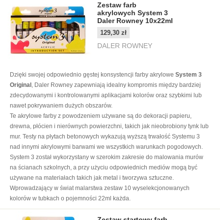
Zestaw farb
akrylowych System 3
Daler Rowney 10x22ml
129,30 zł
DALER ROWNEY
Dzięki swojej odpowiednio gęstej konsystencji farby akrylowe
System 3
Original
, Daler Rowney zapewniają idealny kompromis między bardziej
zdecydowanymi i kontrolowanymi aplikacjami kolorów oraz szybkimi lub
nawet pokrywaniem dużych obszarów.
Te akrylowe farby z powodzeniem używane są do dekoracji papieru,
drewna, płócien i nierównych powierzchni, takich jak nieobrobiony tynk lub
mur. Testy na płytach betonowych wykazują wyższą trwałość Systemu 3
nad innymi akrylowymi barwami we wszystkich warunkach pogodowych.
System 3 został wykorzystany w szerokim zakresie do malowania murów
na ścianach szkolnych, a przy użyciu odpowiednich mediów mogą być
używane na materiałach takich jak metal i tworzywa sztuczne.
Wprowadzający w świat malarstwa zestaw 10 wyselekcjonowanych
kolorów w tubkach o pojemności 22ml każda.
Zestaw startowy farb