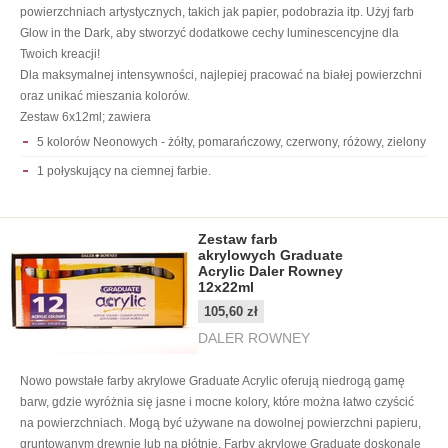
powierzchniach artystycznych, takich jak papier, podobrazia itp. Użyj farb
Glow in the Dark, aby stworzyć dodatkowe cechy luminescencyjne dla
Twoich kreacji!
Dla maksymalnej intensywności, najlepiej pracować na białej powierzchni
oraz unikać mieszania kolorów.
Zestaw 6x12ml; zawiera
5 kolorów Neonowych - żółty, pomarańczowy, czerwony, różowy, zielony
1 połyskujący na ciemnej farbie.
Zestaw farb
akrylowych Graduate
Acrylic Daler Rowney
12x22ml
105,60 zł
DALER ROWNEY
Nowo powstałe farby akrylowe Graduate Acrylic oferują niedrogą gamę
barw, gdzie wyróżnia się jasne i mocne kolory, które można łatwo czyścić
na powierzchniach. Mogą być używane na dowolnej powierzchni papieru,
gruntowanym drewnie lub na płótnie. Farby akrylowe Graduate doskonale