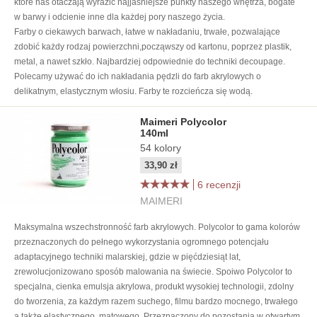
które nas otaczają wyrazić najjaśniejsze punkty naszego wnętrza, bogate
w barwy i odcienie inne dla każdej pory naszego życia.
Farby o ciekawych barwach, łatwe w nakładaniu, trwałe, pozwalające
zdobić każdy rodzaj powierzchni,począwszy od kartonu, poprzez plastik,
metal, a nawet szkło. Najbardziej odpowiednie do techniki decoupage.
Polecamy używać do ich nakładania pędzli do farb akrylowych o
delikatnym, elastycznym włosiu. Farby te rozcieńcza się wodą.
Maimeri Polycolor
140ml
54
kolory
33,90 zł
6 recenzji
MAIMERI
Maksymalna wszechstronność farb akrylowych. Polycolor to gama kolorów
przeznaczonych do pełnego wykorzystania ogromnego potencjału
adaptacyjnego techniki malarskiej, gdzie w pięćdziesiąt lat,
zrewolucjonizowano sposób malowania na świecie. Spoiwo Polycolor to
specjalna, cienka emulsja akrylowa, produkt wysokiej technologii, zdolny
do tworzenia, za każdym razem suchego, filmu bardzo mocnego, trwałego
a także elastycznego, matowego. Przeznaczony do pozostania w otwartym