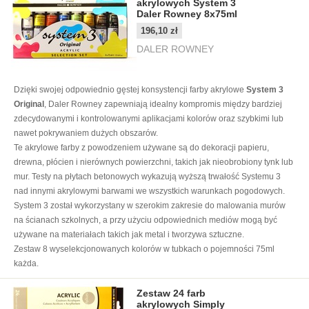
akrylowych System 3
Daler Rowney 8x75ml
196,10 zł
DALER ROWNEY
Dzięki swojej odpowiednio gęstej konsystencji farby akrylowe
System 3
Original
, Daler Rowney zapewniają idealny kompromis między bardziej
zdecydowanymi i kontrolowanymi aplikacjami kolorów oraz szybkimi lub
nawet pokrywaniem dużych obszarów.
Te akrylowe farby z powodzeniem używane są do dekoracji papieru,
drewna, płócien i nierównych powierzchni, takich jak nieobrobiony tynk lub
mur. Testy na płytach betonowych wykazują wyższą trwałość Systemu 3
nad innymi akrylowymi barwami we wszystkich warunkach pogodowych.
System 3 został wykorzystany w szerokim zakresie do malowania murów
na ścianach szkolnych, a przy użyciu odpowiednich mediów mogą być
używane na materiałach takich jak metal i tworzywa sztuczne.
Zestaw 8 wyselekcjonowanych kolorów w tubkach o pojemności 75ml
każda.
Zestaw 24 farb
akrylowych Simply