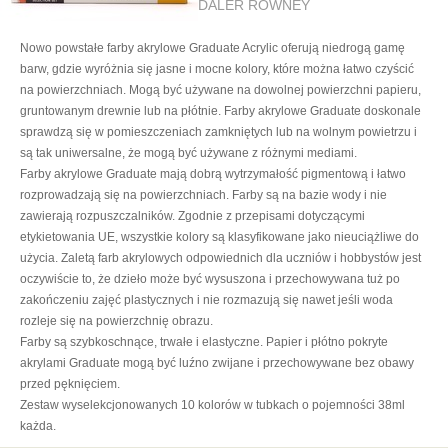
DALER ROWNEY
Nowo powstałe farby akrylowe Graduate Acrylic oferują niedrogą gamę
barw, gdzie wyróżnia się jasne i mocne kolory, które można łatwo czyścić
na powierzchniach. Mogą być używane na dowolnej powierzchni papieru,
gruntowanym drewnie lub na płótnie. Farby akrylowe Graduate doskonale
sprawdzą się w pomieszczeniach zamkniętych lub na wolnym powietrzu i
są tak uniwersalne, że mogą być używane z różnymi mediami.
Farby akrylowe Graduate mają dobrą wytrzymałość pigmentową i łatwo
rozprowadzają się na powierzchniach. Farby są na bazie wody i nie
zawierają rozpuszczalników. Zgodnie z przepisami dotyczącymi
etykietowania UE, wszystkie kolory są klasyfikowane jako nieuciążliwe do
użycia. Zaletą farb akrylowych odpowiednich dla uczniów i hobbystów jest
oczywiście to, że dzieło może być wysuszona i przechowywana tuż po
zakończeniu zajęć plastycznych i nie rozmazują się nawet jeśli woda
rozleje się na powierzchnię obrazu.
Farby są szybkoschnące, trwałe i elastyczne. Papier i płótno pokryte
akrylami Graduate mogą być luźno zwijane i przechowywane bez obawy
przed pęknięciem.
Zestaw wyselekcjonowanych 10 kolorów w tubkach o pojemności 38ml
każda.