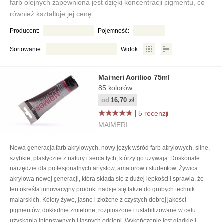
farb olejnych zapewniona jest dzięki koncentracji pigmentu, co
również kształtuje jej cenę.
Producent:
Pojemność:
Sortowanie:
Widok:
Maimeri Acrilico 75ml
85
kolorów
od
16,70 zł
5 recenzji
MAIMERI
Nowa generacja farb akrylowych, nowy język wśród farb akrylowych, silne,
szybkie, plastyczne z natury i serca tych, którzy go używają. Doskonałe
narzędzie dla profesjonalnych artystów, amatorów i studentów. Żywica
akrylowa nowej generacji, która składa się z dużej lepkości i sprawia, że
ten określa innowacyjny produkt nadaje się także do grubych technik
malarskich. Kolory żywe, jasne i złożone z czystych dobrej jakości
pigmentów, dokładnie zmielone, rozproszone i ustabilizowane w celu
uzyskania intensywnych i jasnych odcieni. Wykończenie jest gładkie i