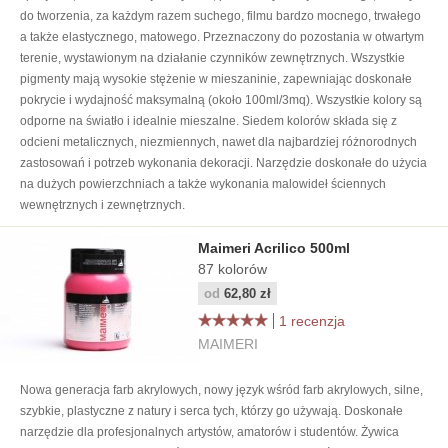
do tworzenia, za każdym razem suchego, filmu bardzo mocnego, trwałego
a także elastycznego, matowego. Przeznaczony do pozostania w otwartym
terenie, wystawionym na działanie czynników zewnętrznych. Wszystkie
pigmenty mają wysokie stężenie w mieszaninie, zapewniając doskonałe
pokrycie i wydajność maksymalną (około 100ml/3mq). Wszystkie kolory są
odporne na światło i idealnie mieszalne. Siedem kolorów składa się z
odcieni metalicznych, niezmiennych, nawet dla najbardziej różnorodnych
zastosowań i potrzeb wykonania dekoracji. Narzędzie doskonałe do użycia
na dużych powierzchniach a także wykonania malowideł ściennych
wewnętrznych i zewnętrznych.
Maimeri Acrilico 500ml
87
kolorów
od
62,80 zł
1 recenzja
MAIMERI
Nowa generacja farb akrylowych, nowy język wśród farb akrylowych, silne,
szybkie, plastyczne z natury i serca tych, którzy go używają. Doskonałe
narzędzie dla profesjonalnych artystów, amatorów i studentów. Żywica