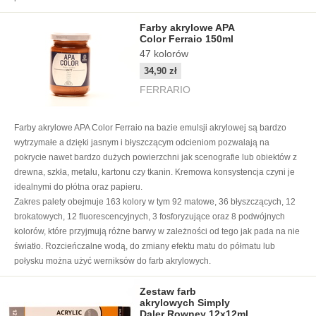
Farby akrylowe APA
Color Ferraio 150ml
47
kolorów
34,90 zł
FERRARIO
Farby akrylowe APA Color Ferraio na bazie emulsji akrylowej są bardzo
wytrzymałe a dzięki jasnym i błyszczącym odcieniom pozwalają na
pokrycie nawet bardzo dużych powierzchni jak scenografie lub obiektów z
drewna, szkła, metalu, kartonu czy tkanin. Kremowa konsystencja czyni je
idealnymi do płótna oraz papieru.
Zakres palety obejmuje 163 kolory w tym 92 matowe, 36 błyszczących, 12
brokatowych, 12 fluorescencyjnych, 3 fosforyzujące oraz 8 podwójnych
kolorów, które przyjmują różne barwy w zależności od tego jak pada na nie
światło. Rozcieńczalne wodą, do zmiany efektu matu do półmatu lub
połysku można użyć werniksów do farb akrylowych.
Zestaw farb
akrylowych Simply
Daler Rowney 12x12ml