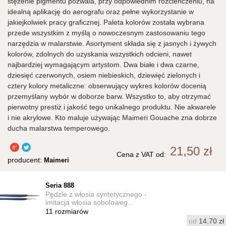
stężenie pigmentu pozwala, przy odpowiednim rozcieńczeniu, na
idealną aplikację do aerografu oraz pełne wykorzystanie w
jakiejkolwiek pracy graficznej. Paleta kolorów została wybrana
przede wszystkim z myślą o nowoczesnym zastosowaniu tego
narzędzia w malarstwie. Asortyment składa się z jasnych i żywych
kolorów, zdolnych do uzyskania wszystkich odcieni, nawet
najbardziej wymagającym artystom. Dwa białe i dwa czarne,
dziesięć czerwonych, osiem niebieskich, dziewięć zielonych i
cztery kolory metaliczne: obserwujący wykres kolorów docenią
przemyślany wybór w doborze barw. Wszystko to, aby otrzymać
pierwotny prestiż i jakość tego unikalnego produktu. Nie akwarele
i nie akrylowe. Kto maluje używając Maimeri Gouache zna dobrze
ducha malarstwa temperowego.
21,50 zł
Cena z VAT
od
:
producent:
Maimeri
Seria 888
Pędzle z włosia syntetycznego -
imitacja włosia soboloweg..
11
rozmiarów
od
14,70 zł