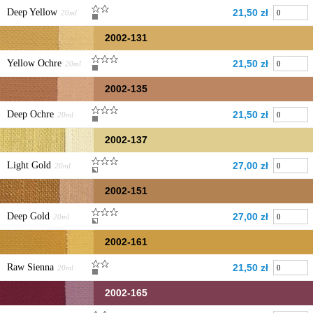
Deep Yellow
21,50 zł
20ml
2002-131
Yellow Ochre
21,50 zł
20ml
2002-135
Deep Ochre
21,50 zł
20ml
2002-137
Light Gold
27,00 zł
20ml
2002-151
Deep Gold
27,00 zł
20ml
2002-161
Raw Sienna
21,50 zł
20ml
2002-165