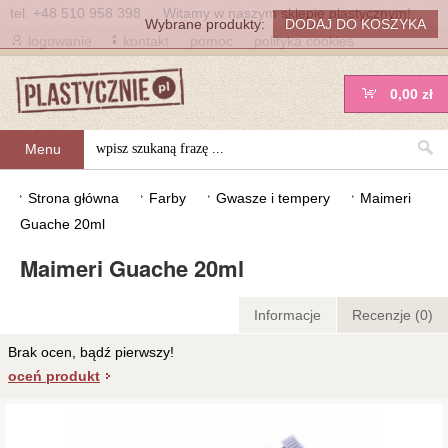
tel.
+48 510 958 398
|
Witamy w naszym sklepie plastycznym!
Wybrane produkty:
logowanie
kontakt
pomoc
polityka cookies
0,00 zł
Menu
Strona główna
Farby
Gwasze i tempery
Maimeri
Guache 20ml
Maimeri Guache 20ml
Informacje
Recenzje (0)
Brak ocen, bądź pierwszy!
oceń produkt