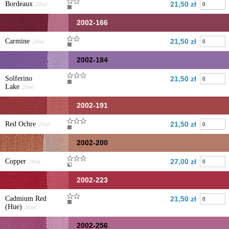
Bordeaux
21,50 zł
20ml
2002-166
Carmine
21,50 zł
20ml
2002-184
Solferino
21,50 zł
Lake
20ml
2002-191
Red Ochre
21,50 zł
20ml
2002-200
Copper
27,00 zł
20ml
2002-223
Cadmium Red
21,50 zł
(Hue)
20ml
2002-256