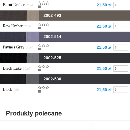
Burnt Umber
21,50 zł
20ml
2002-493
Raw Umber
21,50 zł
20ml
2002-514
Payne's Grey
21,50 zł
20ml
2002-525
Black Lake
21,50 zł
20ml
2002-530
Black
21,50 zł
20ml
Produkty polecane