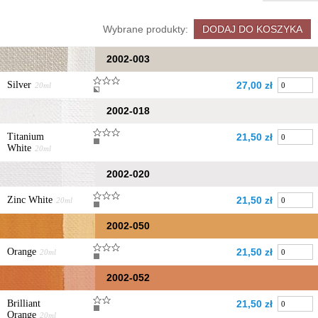
Wybrane produkty:
2002-003
Silver
27,00 zł
20ml
2002-018
Titanium
21,50 zł
White
20ml
2002-020
Zinc White
21,50 zł
20ml
2002-050
Orange
21,50 zł
20ml
2002-052
Brilliant
21,50 zł
Orange
20ml