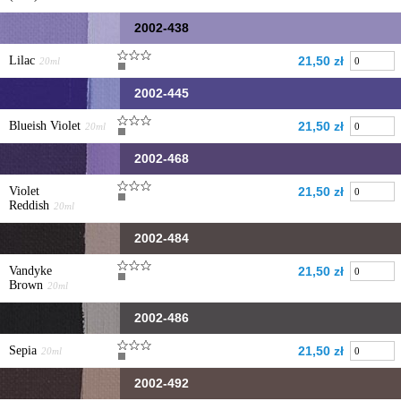
2002-438
Lilac
21,50 zł
20ml
2002-445
Blueish Violet
21,50 zł
20ml
2002-468
Violet
21,50 zł
Reddish
20ml
2002-484
Vandyke
21,50 zł
Brown
20ml
2002-486
Sepia
21,50 zł
20ml
2002-492