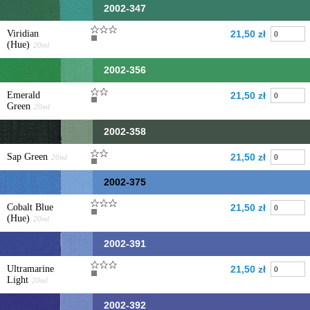
2002-347
Viridian
21,50 zł
(Hue)
20ml
2002-356
Emerald
21,50 zł
Green
20ml
2002-358
Sap Green
21,50 zł
20ml
2002-375
Cobalt Blue
21,50 zł
(Hue)
20ml
2002-391
Ultramarine
21,50 zł
Light
20ml
2002-392