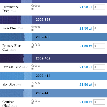
Ultramarine
21,50 zł
Deep
20ml
2002-398
Paris Blue
21,50 zł
20ml
2002-400
Primary Blue -
21,50 zł
Cyan
20ml
2002-402
Prussian Blue
21,50 zł
20ml
2002-414
Sky Blue
21,50 zł
20ml
2002-415
Cerulean
21,50 zł
(Hue)
20ml