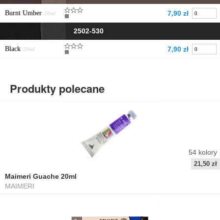
Burnt Umber
7,90 zł
20ml
2502-530
Black
7,90 zł
20ml
Produkty polecane
54
kolory
21,50 zł
Maimeri Guache 20ml
MAIMERI