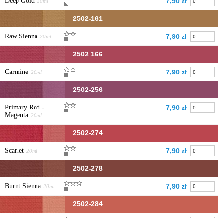
Deep Gold
7,90 zł
20ml
2502-161
Raw Sienna
7,90 zł
20ml
2502-166
Carmine
7,90 zł
20ml
2502-256
Primary Red -
7,90 zł
Magenta
20ml
2502-274
Scarlet
7,90 zł
20ml
2502-278
Burnt Sienna
7,90 zł
20ml
2502-284