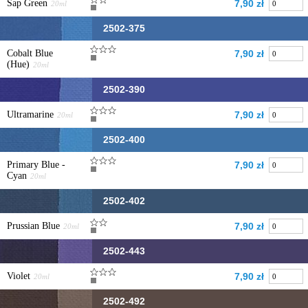
Sap Green
7,90 zł
20ml
2502-375
Cobalt Blue
7,90 zł
(Hue)
20ml
2502-390
Ultramarine
7,90 zł
20ml
2502-400
Primary Blue -
7,90 zł
Cyan
20ml
2502-402
Prussian Blue
7,90 zł
20ml
2502-443
Violet
7,90 zł
20ml
2502-492