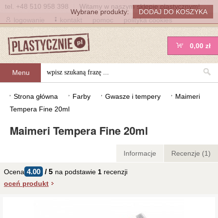
tel.
+48 510 958 398
|
Witamy w naszym sklepie plastycznym!
Wybrane produkty:
logowanie
kontakt
pomoc
polityka cookies
0,00 zł
Menu
Strona główna
Farby
Gwasze i tempery
Maimeri
Tempera Fine 20ml
Maimeri Tempera Fine 20ml
Informacje
Recenzje (1)
4.00
/
5
Ocena
na podstawie
1
recenzji
oceń produkt