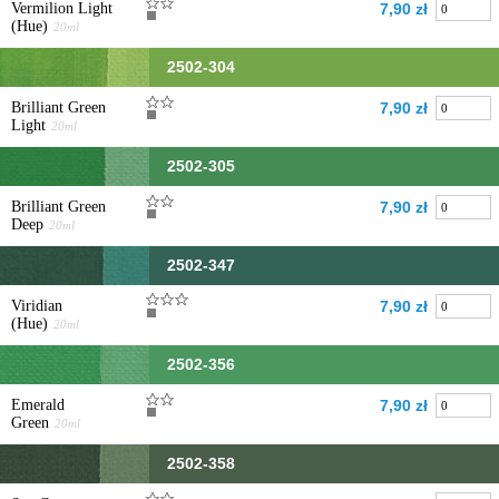
Vermilion Light
7,90 zł
(Hue)
20ml
2502-304
Brilliant Green
7,90 zł
Light
20ml
2502-305
Brilliant Green
7,90 zł
Deep
20ml
2502-347
Viridian
7,90 zł
(Hue)
20ml
2502-356
Emerald
7,90 zł
Green
20ml
2502-358