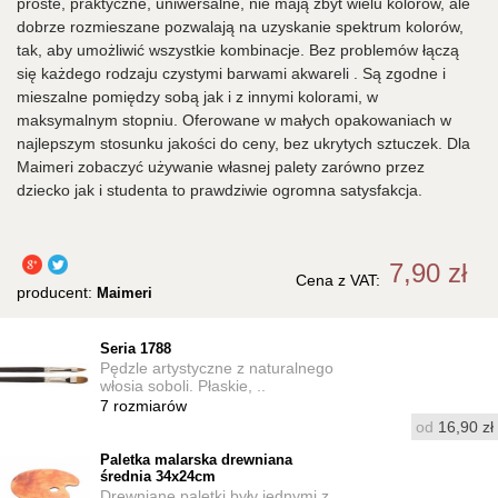
proste, praktyczne, uniwersalne, nie mają zbyt wielu kolorów, ale
dobrze rozmieszane pozwalają na uzyskanie spektrum kolorów,
tak, aby umożliwić wszystkie kombinacje. Bez problemów łączą
się każdego rodzaju czystymi barwami akwareli . Są zgodne i
mieszalne pomiędzy sobą jak i z innymi kolorami, w
maksymalnym stopniu. Oferowane w małych opakowaniach w
najlepszym stosunku jakości do ceny, bez ukrytych sztuczek. Dla
Maimeri zobaczyć używanie własnej palety zarówno przez
dziecko jak i studenta to prawdziwie ogromna satysfakcja.
7,90 zł
Cena z VAT:
producent:
Maimeri
Seria 1788
Pędzle artystyczne z naturalnego
włosia soboli. Płaskie, ..
7
rozmiarów
od
16,90 zł
Paletka malarska drewniana
średnia 34x24cm
Drewniane paletki były jednymi z